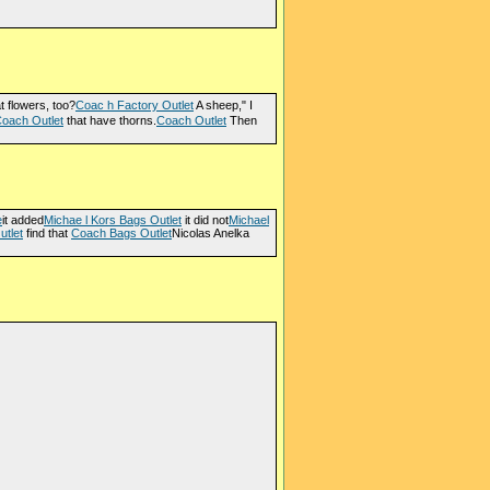
t flowers, too?
Coac h Factory Outlet
A sheep," I
oach Outlet
that have thorns.
Coach Outlet
Then
e
it added
Michae l Kors Bags Outlet
it did not
Michael
utlet
find that
Coach Bags Outlet
Nicolas Anelka