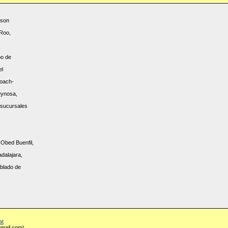
 son
 Roo,
po de
el
coach-
eynosa,
 sucursales
Obed Buenfil,
adalajara,
oblado de
at
gmail.com)