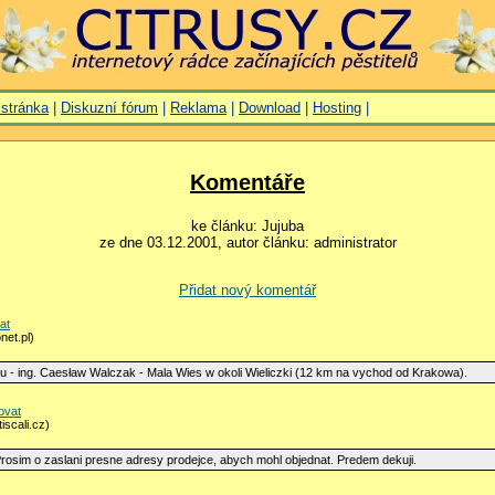
 stránka
|
Diskuzní fórum
|
Reklama
|
Download
|
Hosting
|
Komentáře
ke článku: Jujuba
ze dne 03.12.2001, autor článku: administrator
Přidat nový komentář
at
net.pl)
ku - ing. Caesław Walczak - Mala Wies w okoli Wieliczki (12 km na vychod od Krakowa).
ovat
iscali.cz)
rosim o zaslani presne adresy prodejce, abych mohl objednat. Predem dekuji.