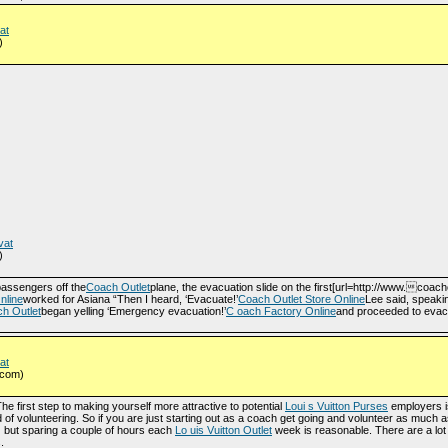
at
)
vat
)
passengers off the
Coach Outlet
plane, the evacuation slide on the first[url=http://www.coacho
nline
worked for Asiana “Then I heard, ‘Evacuate!’
Coach Outlet Store Online
Lee said, speakin
h Outlet
began yelling ‘Emergency evacuation!’
C oach Factory Online
and proceeded to evacu
at
.com)
The first step to making yourself more attractive to potential
Loui s Vuitton Purses
employers i
d of volunteering. So if you are just starting out as a coach get going and volunteer as much 
d) but sparing a couple of hours each
Lo uis Vuitton Outlet
week is reasonable. There are a lot
.