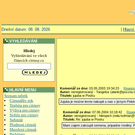
Dnešní datum: 08. 08. 2026
|
Hlavní
VYHLEDÁVÁNÍ
Hledej
Vyhledávání ve všech
článcích citrusy.cz
Komentář ze dne:
03.05.2003 19:34:23
Reagov
HLAVNÍ MENU
Autor:
neregistrovaný - Tangelus (alank@poczta.o
Seznam rubrik
Titulek:
jujuba w Posku
Citrusářův rok
Jujuba je możne levne nakupit u nas v jiznym Pols
Teplota pro citrusy
Výživa pro citrusy
Komentář ze dne:
07.06.2004 10:18:42
Reag
Světlo pro citrusy
Autor:
neregistrovaný - hlinopich (mila.hofman@t
Substrát
Titulek:
Re: jujuba w Posku
Plodnost citrusů
Mam zajem zakoupit semena, pripadne rostliny. P
Množení citrusů
Problémy