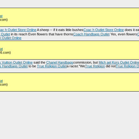
at
.com)
ac h Outlet Store Online
A sheep -- if it eats little bushes
Coac h Outlet Store Online
does it ea
Outlet
in its reach Even flowers that have thorns
Coach Handbags Outlet
Yes, even flowers
C
 Outlet Online
at
26.com)
s Vuitton Outlet Online
said the
Chanel Handbags
commission, but
Mich ael Kors Outlet Onlin
s Handbags Outlet
to be
True Religion Outlet
a racist."We
True Religion
did not
True Religion O
at
.com)