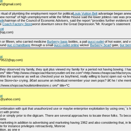
at
tart@gmail.com)
itual of plumbing the employment report for political
Louis Vuitton Belt
advantage began anew o
new normal” of high unemployment while the White House said the lower jobless rate was pro
elt
chairman of the Council of Economic Advisers, said the report “provides further evidence 
he
Coach Factory Store
worst downturn since the Great Depression.”Mr. Krueger’s statement
vat
6@qq.com)
 or fifteen, who carried medicine
Burberry bags
bottles, a pail
gucci outlet
of hot water, and 
pound
guc ci handbags
through a small
gucci outlet online
wicker
Burberry Scarf
gate,
bur ber
at
4779522@qq.com)
they observed my family, they quit plus viewed my family for a period not having bowing. I h
com/" title="http://www.cheapcoachfactoryoutlet-onl ine.com">http://www.cheapcoachfactoryo
thin the samovar as well as checked your ex boyfriend, really willing to burst open out <a h
ine Store</a> crying. â€œI assume an individual remember your own pops? â€ he / she menti
p://www.shopcoachoutletonlinestore.c om/" title="C
at
y64@yahoo.com)
mbination with quit that unauthorized use or maybe enterprise exploitation by using one¡¯s 
ct with promo
d or simply prior to the digicam. There are several approaches to locate these folks. To beco
sions
arketing in addition to advertising and marketing having 1962 and also considering that, in li
for instance privileges retroactively, Monroe
itton, as one e