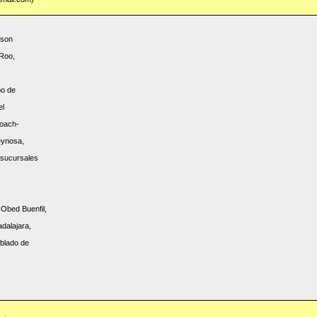
 son
 Roo,
po de
el
coach-
eynosa,
 sucursales
Obed Buenfil,
adalajara,
oblado de