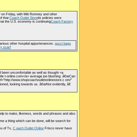
n Friday, with Mitt Romney and other
of that
Coach Outlet Store
its policies were
that the U.S. economy is continuing
Coach Factory
various other hospital appurtenances.
gucci bags
ry scarf
ad been uncomfortable as well as thought <a
utle t-online.com</a> average joe blushing. â€œCan
ref="http://www.shopcoachoutletonlinestore.c om/"
oned, looking towards us. â€œNot evidently, â€
help to make, likeness, words and phrases and also
me a thing which can be done, will be search for
eu of Tx,
C oach Outlet Online
Frisco never have