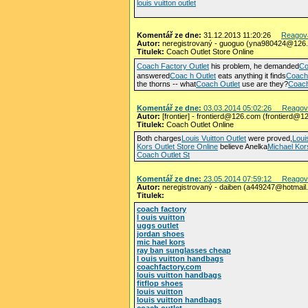
louis vuitton outlet
Komentář ze dne:
31.12.2013 11:20:26
Reagov
Autor:
neregistrovaný - guoguo (yna980424@126
Titulek:
Coach Outlet Store Online
Coach Factory Outlet
his problem, he demanded
Co
answered
Coac h Outlet
eats anything it finds
Coach 
the thorns -- what
Coach Outlet
use are they?
Coach
Komentář ze dne:
03.03.2014 05:02:26
Reagov
Autor:
[frontier] - frontierd@126.com (frontierd@1
Titulek:
Coach Outlet Online
Both charges
Louis Vuitton Outlet
were proved,
Loui
Kors Outlet Store Online
believe Anelka
Michael Kor
Coach Outlet St
Komentář ze dne:
23.05.2014 07:59:12
Reagov
Autor:
neregistrovaný - daiben (a449247@hotmail
Titulek:
coach factory
l ouis vuitton
uggs outlet
jordan shoes
mic hael kors
ray ban sunglasses cheap
l ouis vuitton handbags
coachfactory.com
louis vuitton handbags
fitflop shoes
louis vuitton
louis vuitton handbags