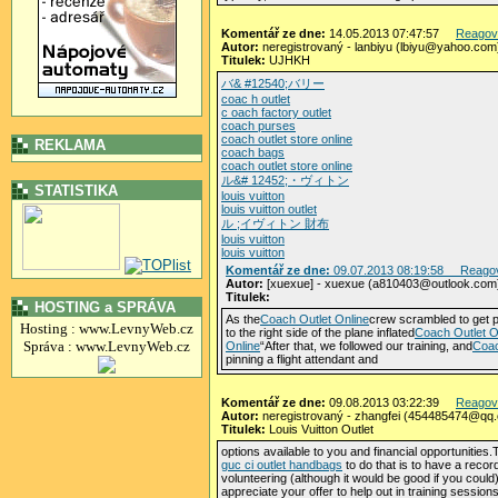
Komentář ze dne:
14.05.2013 07:47:57
Reagov
Autor:
neregistrovaný - lanbiyu (lbiyu@yahoo.com
Titulek:
UJHKH
バ& #12540;バリー
coac h outlet
c oach factory outlet
coach purses
coach outlet store online
REKLAMA
coach bags
coach outlet store online
ル&# 12452;・ヴィトン
STATISTIKA
louis vuitton
louis vuitton outlet
ル ;イヴィトン 財布
louis vuitton
louis vuitton
Komentář ze dne:
09.07.2013 08:19:58
Reago
Autor:
[xuexue] - xuexue (a810403@outlook.com
Titulek:
HOSTING a SPRÁVA
As the
Coach Outlet Online
crew scrambled to get 
Hosting : www.LevnyWeb.cz
to the right side of the plane inflated
Coach Outlet O
Správa : www.LevnyWeb.cz
Online
“After that, we followed our training, and
Coac
pinning a flight attendant and
Komentář ze dne:
09.08.2013 03:22:39
Reagov
Autor:
neregistrovaný - zhangfei (454485474@qq
Titulek:
Louis Vuitton Outlet
options available to you and financial opportunities.
guc ci outlet handbags
to do that is to have a recor
volunteering (although it would be good if you coul
appreciate your offer to help out in training sessions