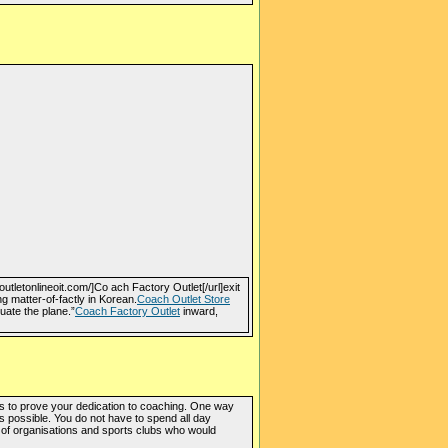
utletonlineoit.com/]Co ach Factory Outlet[/url]exit
g matter-of-factly in Korean.
Coach Outlet Store
ate the plane.”
Coach Factory Outlet
inward,
s to prove your dedication to coaching. One way
as possible. You do not have to spend all day
 of organisations and sports clubs who would