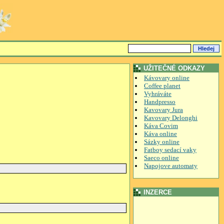
UŽITEČNÉ ODKAZY
Kávovary online
Coffee planet
Vyhráváte
Handpresso
Kavovary Jura
Kavovary Delonghi
Káva Covim
Káva online
Sázky online
Fatboy sedací vaky
Saeco online
Napojove automaty
INZERCE