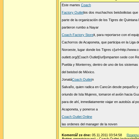
Este martes
Coach
Factory Outlet
los dos muchachos beisbolistas que
parte de la organización de los Tigres de Quintana
partieron rumbo a Nayar
Coach Factory Store
it, para reportarse con el equi
Cachorros de Acaponeta, que participa en la Liga d
Noroeste, lugar donde los Tigres c[url=http://www.
outlett.org/]Coach Outlet[/url]omparten sede con R
Puebla y Monterrey, dentro de uno de los sistemas
del beisbol de México.
Jonatá
Coach Outlet
n
Salvaño, quien radica en Cancún desde pequeño y 
oriundo de Isla Mujeres, tomaron el avión hacia Gu
para de ahí, inmediatamente viajar en autobús al p
Acaponeta, y ponerse a
Coach Outlet Online
las ordenes del manager de la noven
Komentář ze dne:
05.11.2011 03:54:58
Reagov
Autor:
neregistrovaný - Coach Outlet (pylxwzhj@