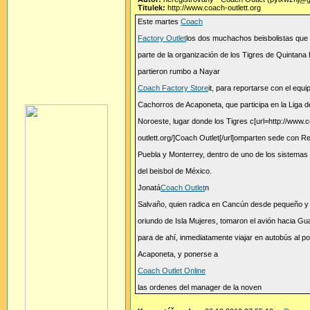
Titulek:
http://www.coach-outlett.org
Este martes
Coach
Factory Outlet
los dos muchachos beisbolistas que
parte de la organización de los Tigres de Quintana
partieron rumbo a Nayar
Coach Factory Store
it, para reportarse con el equi
Cachorros de Acaponeta, que participa en la Liga d
Noroeste, lugar donde los Tigres c[url=http://www.
outlett.org/]Coach Outlet[/url]omparten sede con R
Puebla y Monterrey, dentro de uno de los sistemas
del beisbol de México.
Jonatá
Coach Outlet
n
Salvaño, quien radica en Cancún desde pequeño y 
oriundo de Isla Mujeres, tomaron el avión hacia Gu
para de ahí, inmediatamente viajar en autobús al p
Acaponeta, y ponerse a
Coach Outlet Online
las ordenes del manager de la noven