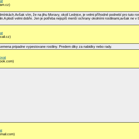
at
nam.cz)
mínkách.Avšak vím, že na jihu Moravy, okolí Lednice, je velmi příhodné podnebí pro tuto ros
stlin.A plodí velmi dobře. Jen je potřeba nejspíš menší ochrany okolními rostlinami,avšak ne v
at
cali.cz)
 semena pripadne vypestovane rostliny. Predem diky za nabidky nebo rady.
ovat
look.com)
at
gmail.com)