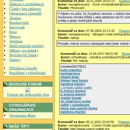
Komentář ze dne:
26.01.2004 20:02:13
Reagov
Diskuse o problémech
Autor:
neregistrovaný - Duck (richardkolek@sez
Titulek:
Pěstování
Články bez zařazení
Organizace citrusářů
V článku se píše, že Zyziphus neroste v našich pod
zkušenost zhruba tříletá v plné plodnosti asi tří ro
Ananas
světla a plody mohli plně dozrát.
Banánovník
Kávovník
Komentář ze dne:
07.06.2004 10:13:32
Reagov
Kiwi
Autor:
neregistrovaný - hlinopich (mila.hofman@tis
Mango
Titulek:
nakup
Asimina
Poradte, kde je mozno zakopupit nebo jinak ziskat
Další tropické rostliny
Odkazy na stránky
Komentář ze dne:
12.05.2017 08:01:49
Reag
Nejčtěnejší články
Autor:
[chenlinaa] - chenlina (chenlina1231@out
Ankety
Titulek:
Re: nakup
chenlina20170512
Přihlášení čtenáře
rolex watches
Rozšířené vyhledávání
michael kors
chanel bags
timber land boots
DISKUZNÍ FORUM
pandora jewelry
< b>louis vuitton outlet
b roncos jerseys
Vstupte do diskusního fora
p andora jewelry
scarpe hogan
mi chael kors outlet
oakle y sunglasses
CITRUSÁŘSKÉ
giuse ppe zanotti shoes
ORGANIZACE
pandora charms
Organizace Brno
Komentář ze dne:
05.11.2011 03:54:56
Reagov
Autor:
neregistrovaný - Coach Outlet (pylxwzhj@
NAŠE TIPY
Titulek:
http://www.coach-outlett.org