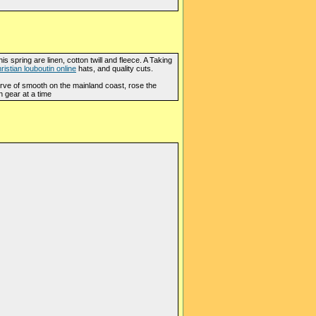
s spring are linen, cotton twill and fleece. A Taking
ristian louboutin online
hats, and quality cuts.
ve of smooth on the mainland coast, rose the
n gear at a time