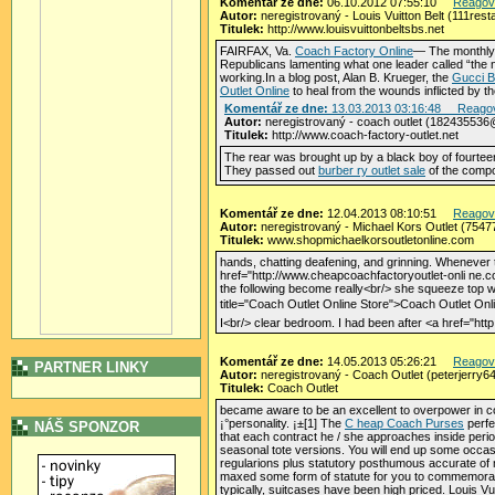
Komentář ze dne:
06.10.2012 07:55:10
Reagov
Autor:
neregistrovaný - Louis Vuitton Belt (111res
Titulek:
http://www.louisvuittonbeltsbs.net
FAIRFAX, Va.
Coach Factory Online
— The monthly r
Republicans lamenting what one leader called “the 
working.In a blog post, Alan B. Krueger, the
Gucci B
Outlet Online
to heal from the wounds inflicted by t
Komentář ze dne:
13.03.2013 03:16:48
Reago
Autor:
neregistrovaný - coach outlet (18243553
Titulek:
http://www.coach-factory-outlet.net
The rear was brought up by a black boy of fourteen
They passed out
burber ry outlet sale
of the com
Komentář ze dne:
12.04.2013 08:10:51
Reagov
Autor:
neregistrovaný - Michael Kors Outlet (75
Titulek:
www.shopmichaelkorsoutletonline.com
hands, chatting deafening, and grinning. Whenever 
href="http://www.cheapcoachfactoryoutlet-onli ne.
the following become really<br/> she squeeze top wi
title="Coach Outlet Online Store">Coach Outlet Onl
I<br/> clear bedroom. I had been after <a href="htt
Komentář ze dne:
14.05.2013 05:26:21
Reagov
PARTNER LINKY
Autor:
neregistrovaný - Coach Outlet (peterjerr
Titulek:
Coach Outlet
became aware to be an excellent to overpower in co
¡°personality. ¡±[1] The
C heap Coach Purses
perfe
NÁŠ SPONZOR
that each contract he / she approaches inside perio
seasonal tote versions. You will end up some occa
regularions plus statutory posthumous accurate of m
maxed some form of statute for you to commemorate 
typically, suitcases have been high priced. Louis Vu