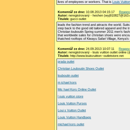
lives of employees or workers. That is
Louis Vuitto
Komentář ze dne:
10.08.2013 04:15:17
Reagov
Autor:
neregistrovaný - heshen (wyj910827@163
Titulek:
gucci outlet
leads the fashion trend and attracts the world. Suits
step back to the good old tailored apparel and the tra
Christian louboutin Spring summer 2011 men's fashio
that worldwide sales for christian shoes were encou
thatched rooftops of Kiwayu Safari Village, Kenya's
Komentář ze dne:
24.09.2013 10:07:11
Reagov
Autor:
neregistrovaný - louis vuitton outlet onlin
Titulek:
http://www.louisvuitton--outletstore.net
prada outlet
Christian Louboutin Shoes Outlet
louboutin outlet
m ichael kors
Mic hael Kors Online Outlet
l ouis vuitton store
Louis Vuitton Purses
Loui s Vuitton Outlet
Louis Vuitton Handbags
michael kors outlet