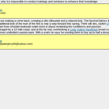
n
why it is impossible to conduct trainings and seminars to enhance their knowledge
at
.com)
 are making a come back, creating a slim silhouette and a relaxed look. The favored fabrics thi
ditional look of the man of the 40s is only a step forward this spring. Think silk ties, stylish
ch
n from christian louboutin outlet store is about reclaiming the confidence and passion.
raged by a 12-mile coast; and at the far end, overlooking a
Louis Vuitton Handbags
broad cur
 most undivided coastal mask. With a smirk he says he existing them to buy up to half a doze
at
e (@peterjerry64@yahoo.com)