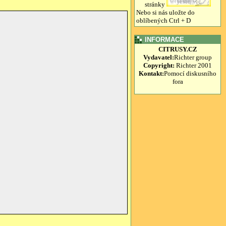
stránky
Nebo si nás uložte do
oblíbených Ctrl + D
INFORMACE
CITRUSY.CZ
Vydavatel:
Richter group
Copyright:
Richter 2001
Kontakt:
Pomocí diskusního
fora