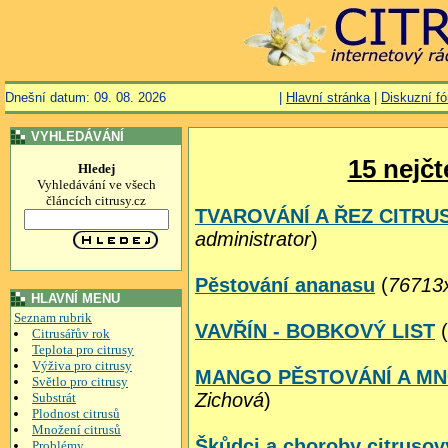
Dnešní datum: 09. 08. 2026
|
Hlavní stránka
|
Diskuzní f
VYHLEDÁVÁNÍ
15 nejčt
Hledej
Vyhledávání ve všech
článcích citrusy.cz
TVAROVÁNÍ A ŘEZ CITRU
administrator
)
Pěstování ananasu
(
76713x
HLAVNÍ MENU
Seznam rubrik
VAVŘÍN - BOBKOVÝ LIST
(
Citrusářův rok
Teplota pro citrusy
Výživa pro citrusy
MANGO PĚSTOVÁNÍ A MN
Světlo pro citrusy
Zichová
)
Substrát
Plodnost citrusů
Množení citrusů
Škůdci a choroby citrusov
Problémy