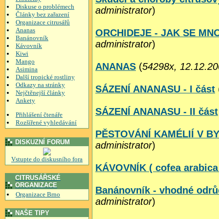
Diskuse o problémech
administrator
)
Články bez zařazení
Organizace citrusářů
Ananas
ORCHIDEJE - JAK SE MNO
Banánovník
administrator
)
Kávovník
Kiwi
Mango
ANANAS
(
54298x, 12.12.20
Asimina
Další tropické rostliny
Odkazy na stránky
SÁZENÍ ANANASU - I část
Nejčtěnejší články
Ankety
SÁZENÍ ANANASU - II část
Přihlášení čtenáře
Rozšířené vyhledávání
PĚSTOVÁNÍ KAMÉLIÍ V B
DISKUZNÍ FORUM
administrator
)
Vstupte do diskusního fora
KÁVOVNÍK ( cofea arabica
CITRUSÁŘSKÉ
ORGANIZACE
Banánovník - vhodné odrů
Organizace Brno
administrator
)
NAŠE TIPY