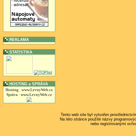
REKLAMA
STATISTIKA
HOSTING a SPRÁVA
Hosting : www.LevnyWeb.cz
Správa : www.LevnyWeb.cz
Tento web site byl vytvořen prostřednictv
Na této stránce použité názvy programový
nebo registrovanými ochr