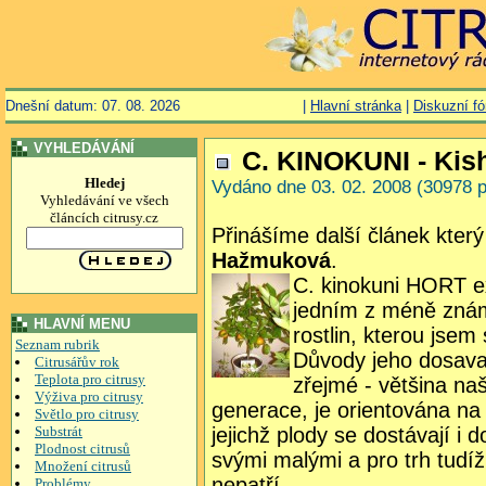
Dnešní datum: 07. 08. 2026
|
Hlavní stránka
|
Diskuzní f
VYHLEDÁVÁNÍ
C. KINOKUNI - Ki
Hledej
Vydáno dne 03. 02. 2008 (30978 p
Vyhledávání ve všech
článcích citrusy.cz
Přinášíme další článek kter
Hažmuková
.
C. kinokuni HORT ex
jedním z méně známý
HLAVNÍ MENU
rostlin, kterou jsem 
Seznam rubrik
Důvody jeho dosavad
Citrusářův rok
Teplota pro citrusy
zřejmé - většina naš
Výživa pro citrusy
generace, je orientována n
Světlo pro citrusy
Substrát
jejichž plody se dostávají i
Plodnost citrusů
svými malými a pro trh tudí
Množení citrusů
nepatří.
Problémy