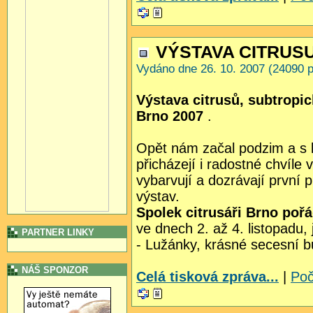
VÝSTAVA CITRUSU
Vydáno dne 26. 10. 2007 (24090 p
Výstava citrusů, subtropic
Brno 2007
.
Opět nám začal podzim a s kr
přicházejí i radostné chvíle 
vybarvují a dozrávají první 
výstav.
Spolek citrusáři Brno pořá
ve dnech 2. až 4. listopadu,
PARTNER LINKY
- Lužánky, krásné secesní 
NÁŠ SPONZOR
Celá tisková zpráva...
|
Poč