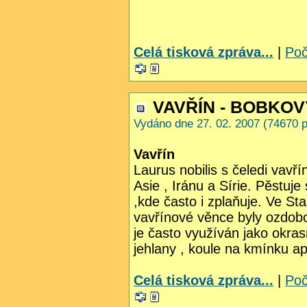
Celá tisková zpráva...
|
Poč
VAVŘÍN - BOBKOV
Vydáno dne 27. 02. 2007 (74670 p
Vavřín
Laurus nobilis s čeledi vavř
Asie , Iránu a Sírie. Pěstuj
,kde často i zplaňuje. Ve St
vavřínové věnce byly ozdob
je často využíván jako okrasn
jehlany , koule na kmínku a
Celá tisková zpráva...
|
Poč