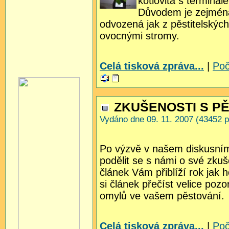
kotlovitá s terminá
Důvodem je zejména
odvozená jak z pěstitelských
ovocnými stromy.
Celá tisková zpráva...
|
Poč
ZKUŠENOSTI S P
Vydáno dne 09. 11. 2007 (43452 p
Po výzvě v našem diskusním
podělit se s námi o své zkuš
článek Vám přiblíží rok jak h
si článek přečíst velice po
omylů ve vašem pěstování.
Celá tisková zpráva...
|
Poč