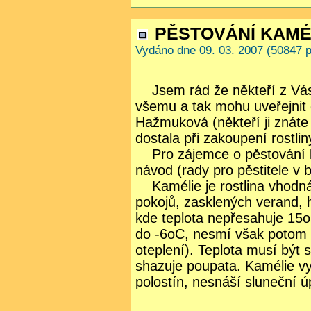
PĚSTOVÁNÍ KAMÉL
Vydáno dne 09. 03. 2007 (50847 p
Jsem rád že někteří z Vás 
všemu a tak mohu uveřejnit d
Hažmuková (někteří ji znát
dostala při zakoupení rostlin
Pro zájemce o pěstování k
návod (rady pro pěstitele v 
Kamélie je rostlina vhodná
pokojů, zasklených verand, 
kde teplota nepřesahuje 15o
do -6oC, nesmí však potom 
oteplení). Teplota musí být st
shazuje poupata. Kamélie vy
polostín, nesnáší sluneční ú