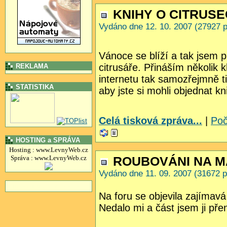
KNIHY O CITRUS
Vydáno dne 12. 10. 2007 (27927 p
Vánoce se blíží a tak jsem p
citrusáře. Přináším několik 
REKLAMA
internetu tak samozřejmně t
STATISTIKA
aby jste si mohli objednat k
Celá tisková zpráva...
|
Poč
HOSTING a SPRÁVA
Hosting : www.LevnyWeb.cz
Správa : www.LevnyWeb.cz
ROUBOVÁNI NA 
Vydáno dne 11. 09. 2007 (31672 p
интернет магазин кофе
Na foru se objevila zajímav
Nedalo mi a část jsem ji pře