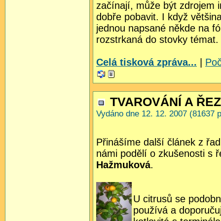
začínají, může být zdrojem 
dobře pobavit. I když většina
jednou napsané někde na fór
rozstrkaná do stovky témat.
Celá tisková zpráva...
|
Poč
TVAROVÁNÍ A ŘEZ
Vydáno dne 12. 12. 2007 (81637 p
Přinášíme další článek z řa
námi podělí o zkušenosti s 
Hažmuková
.
U citrusů se podob
používá a doporuč