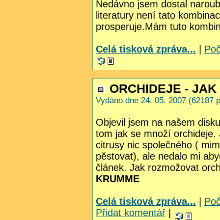
Nedávno jsem dostal naroub
literatury není tato kombina
prosperuje.Mám tuto kombina
Celá tisková zpráva...
|
Poč
ORCHIDEJE - JAK
Vydáno dne 24. 05. 2007 (62187 p
Objevil jsem na našem disku
tom jak se množí orchideje. 
citrusy nic společného ( mim
pěstovat), ale nedalo mi abyc
článek.
Jak rozmožovat orchi
KRUMME
Celá tisková zpráva...
|
Poč
Přidat komentář
|