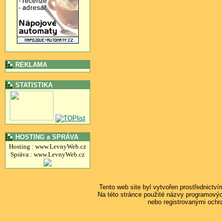
REKLAMA
STATISTIKA
HOSTING a SPRÁVA
Hosting : www.LevnyWeb.cz
Správa : www.LevnyWeb.cz
Tento web site byl vytvořen prostřednictv
Na této stránce použité názvy programový
nebo registrovanými ochr