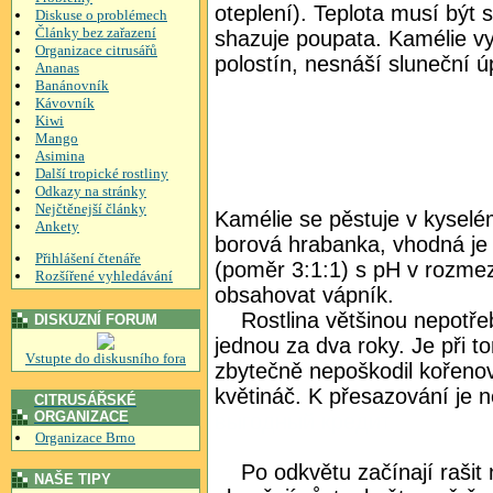
oteplení). Teplota musí být st
Diskuse o problémech
Články bez zařazení
shazuje poupata. Kamélie vy
Organizace citrusářů
polostín, nesnáší sluneční ú
Ananas
Banánovník
Kávovník
Kiwi
Mango
Asimina
Další tropické rostliny
Odkazy na stránky
Nejčtěnejší články
Kamélie se pěstuje v kyselém
Ankety
borová hrabanka, vhodná je
Přihlášení čtenáře
(poměr 3:1:1) s pH v rozme
Rozšířené vyhledávání
obsahovat vápník.
Rostlina většinou nepotřeb
DISKUZNÍ FORUM
jednou za dva roky. Je při 
Vstupte do diskusního fora
zbytečně nepoškodil kořenov
květináč. K přesazování je n
CITRUSÁŘSKÉ
ORGANIZACE
выгодный кредит
Organizace Brno
Po odkvětu začínají rašit 
NAŠE TIPY