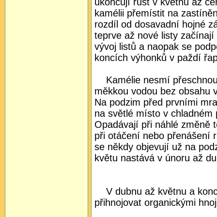
ukončují růst v květnu až č
kamélii přemístit na zastín
rozdíl od dosavadní hojné z
teprve až nové listy začínaj
vývoj listů a naopak se podp
koncích výhonků v paždí řap
Kamélie nesmí přeschnout
měkkou vodou bez obsahu v
Na podzim před prvními mraz
na světlé místo v chladném p
Opadávají při náhlé změně t
při otáčení nebo přenášení r
se někdy objevují už na pod
květu nastává v únoru až du
кредит на покупку авто
V dubnu až květnu a kon
přihnojovat organickými hno