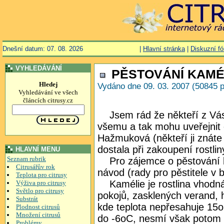
Dnešní datum: 07. 08. 2026
|
Hlavní stránka
|
Diskuzní f
VYHLEDÁVÁNÍ
PĚSTOVÁNÍ KAMÉL
Hledej
Vydáno dne 09. 03. 2007 (50845 p
Vyhledávání ve všech
článcích citrusy.cz
Jsem rád že někteří z Vás 
všemu a tak mohu uveřejnit d
Hažmuková (někteří ji znát
dostala při zakoupení rostlin
HLAVNÍ MENU
Seznam rubrik
Pro zájemce o pěstování k
Citrusářův rok
návod (rady pro pěstitele v 
Teplota pro citrusy
Kamélie je rostlina vhodná
Výživa pro citrusy
Světlo pro citrusy
pokojů, zasklených verand, 
Substrát
kde teplota nepřesahuje 15o
Plodnost citrusů
Množení citrusů
do -6oC, nesmí však potom 
Problémy