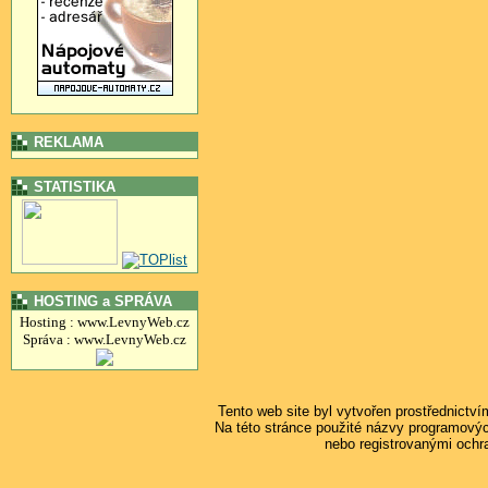
REKLAMA
STATISTIKA
HOSTING a SPRÁVA
Hosting : www.LevnyWeb.cz
Správa : www.LevnyWeb.cz
Tento web site byl vytvořen prostřednictv
Na této stránce použité názvy programový
nebo registrovanými ochr