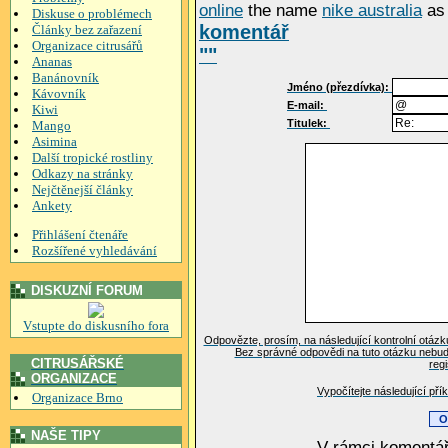
online
the name
nike australia
as
Diskuse o problémech
komentář
Články bez zařazení
Organizace citrusářů
""
Ananas
Banánovník
Jméno (přezdívka):
Kávovník
E-mail:
Kiwi
Titulek:
Mango
Asimina
Další tropické rostliny
Odkazy na stránky
Nejčtěnejší články
Ankety
Přihlášení čtenáře
Rozšířené vyhledávání
DISKUZNÍ FORUM
Vstupte do diskusního fora
Odpovězte, prosím, na následující kontrolní otázk
Bez správné odpovědi na tuto otázku nebud
CITRUSÁŘSKÉ
reg
ORGANIZACE
Vypočítejte následující pří
Organizace Brno
NAŠE TIPY
V rámci komentář