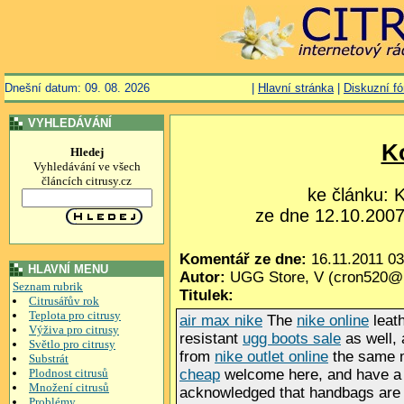
Dnešní datum: 09. 08. 2026
|
Hlavní stránka
|
Diskuzní f
VYHLEDÁVÁNÍ
K
Hledej
Vyhledávání ve všech
článcích citrusy.cz
ke článku:
ze dne 12.10.2007,
Komentář ze dne:
16.11.2011 03
HLAVNÍ MENU
Autor:
UGG Store, V (cron520@
Seznam rubrik
Titulek:
Citrusářův rok
Teplota pro citrusy
air max nike
The
nike online
leat
Výživa pro citrusy
resistant
ugg boots sale
as well,
Světlo pro citrusy
from
nike outlet online
the same m
Substrát
Plodnost citrusů
cheap
welcome here, and have a n
Množení citrusů
acknowledged that handbags are 
Problémy