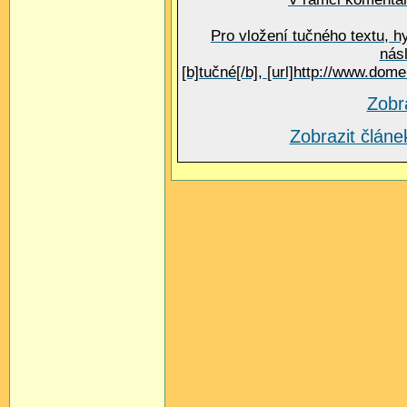
Pro vložení tučného textu, h
nás
[b]tučné[/b], [url]http://www.do
Zobr
Zobrazit člá