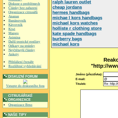
ralph lauren outlet
Diskuse o problémech
cheap jordans
Články bez zařazení
Organizace citrusářů
hermes handbags
Ananas
michae l kors handbags
Banánovník
michael kors watches
Kávovník
holliste r clothing store
Kiwi
Mango
kate spade handbags
Asimina
burberry bags
Další tropické rostliny
michael kors
Odkazy na stránky
Nejčtěnejší články
Ankety
Reakc
Přihlášení čtenáře
"http://ww
Rozšířené vyhledávání
Jméno (přezdívka):
DISKUZNÍ FORUM
E-mail:
Titulek:
Vstupte do diskusního fora
CITRUSÁŘSKÉ
ORGANIZACE
Organizace Brno
NAŠE TIPY