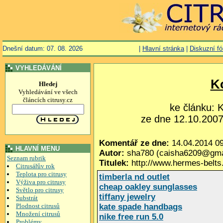
Dnešní datum: 07. 08. 2026
|
Hlavní stránka
|
Diskuzní f
VYHLEDÁVÁNÍ
K
Hledej
Vyhledávání ve všech
článcích citrusy.cz
ke článku:
ze dne 12.10.2007,
Komentář ze dne:
14.04.2014 09
HLAVNÍ MENU
Autor:
sha780 (caisha6209@gma
Seznam rubrik
Titulek:
http://www.hermes-belts
Citrusářův rok
Teplota pro citrusy
timberla nd outlet
Výživa pro citrusy
cheap oakley sunglasses
Světlo pro citrusy
tiffany jewelry
Substrát
Plodnost citrusů
kate spade handbags
Množení citrusů
nike free run 5.0
Problémy