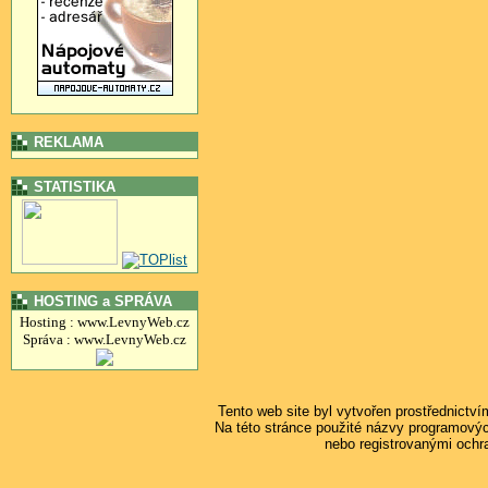
REKLAMA
STATISTIKA
HOSTING a SPRÁVA
Hosting : www.LevnyWeb.cz
Správa : www.LevnyWeb.cz
Tento web site byl vytvořen prostřednictv
Na této stránce použité názvy programový
nebo registrovanými ochr