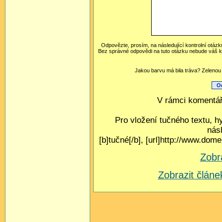
Odpovězte, prosím, na následující kontrolní otázk
Bez správné odpovědi na tuto otázku nebude váš k
Jakou barvu má bila tráva? Zelenou 
V rámci komentář
Pro vložení tučného textu, h
nás
[b]tučné[/b], [url]http://www.do
Zobr
Zobrazit člá