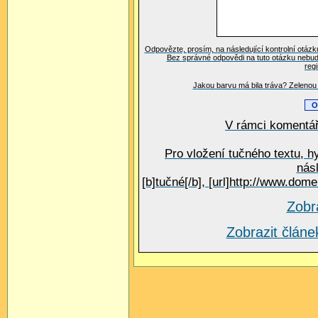
Odpovězte, prosím, na následující kontrolní otázk
Bez správné odpovědi na tuto otázku nebud
reg
Jakou barvu má bila tráva? Zelenou 
V rámci komentář
Pro vložení tučného textu, h
nás
[b]tučné[/b], [url]http://www.do
Zobr
Zobrazit člá