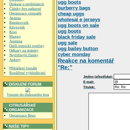
ugg boots
Diskuse o problémech
burberry bags
Články bez zařazení
Organizace citrusářů
cheap uggs
Ananas
wholesal e jerseys
Banánovník
ugg boots on sale
Kávovník
ugg boots
Kiwi
Mango
black friday sale
Asimina
ugg sale
Další tropické rostliny
ugg bailey button
Odkazy na stránky
cyber monday
Nejčtěnejší články
Ankety
Reakce na komentář
"Re:"
Přihlášení čtenáře
Rozšířené vyhledávání
Jméno (přezdívka):
E-mail:
DISKUZNÍ FORUM
Titulek:
Vstupte do diskusního fora
CITRUSÁŘSKÉ
ORGANIZACE
Organizace Brno
NAŠE TIPY