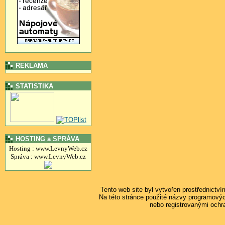
REKLAMA
STATISTIKA
HOSTING a SPRÁVA
Hosting : www.LevnyWeb.cz
Správa : www.LevnyWeb.cz
Tento web site byl vytvořen prostřednictv
Na této stránce použité názvy programový
nebo registrovanými ochr