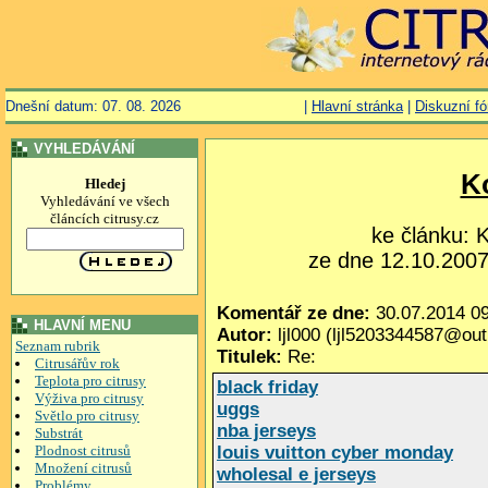
Dnešní datum: 07. 08. 2026
|
Hlavní stránka
|
Diskuzní f
VYHLEDÁVÁNÍ
K
Hledej
Vyhledávání ve všech
článcích citrusy.cz
ke článku:
ze dne 12.10.2007,
Komentář ze dne:
30.07.2014 09
HLAVNÍ MENU
Autor:
ljl000 (ljl5203344587@ou
Seznam rubrik
Titulek:
Re:
Citrusářův rok
Teplota pro citrusy
black friday
Výživa pro citrusy
uggs
Světlo pro citrusy
nba jerseys
Substrát
Plodnost citrusů
louis vuitton cyber monday
Množení citrusů
wholesal e jerseys
Problémy