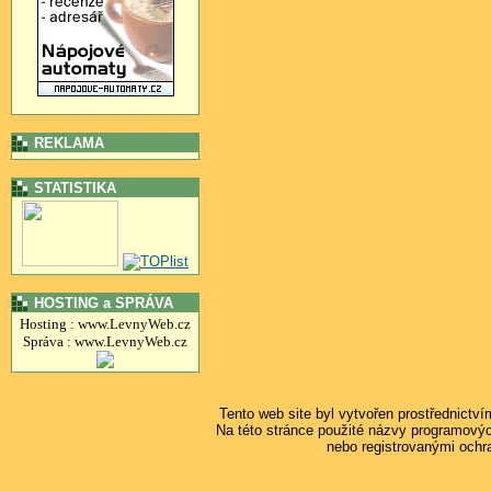
REKLAMA
STATISTIKA
HOSTING a SPRÁVA
Hosting : www.LevnyWeb.cz
Správa : www.LevnyWeb.cz
Tento web site byl vytvořen prostřednictv
Na této stránce použité názvy programový
nebo registrovanými ochr