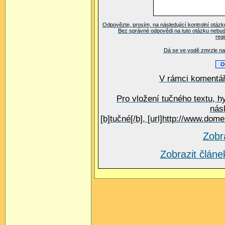
Odpovězte, prosím, na následující kontrolní otázk
Bez správné odpovědi na tuto otázku nebud
reg
Dá se ve vodě zmrzle na 
V rámci komentář
Pro vložení tučného textu, h
nás
[b]tučné[/b], [url]http://www.do
Zobr
Zobrazit člá