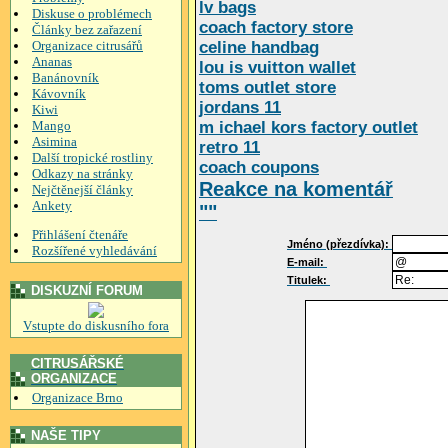
lv bags
Diskuse o problémech
coach factory store
Články bez zařazení
Organizace citrusářů
celine handbag
Ananas
lou is vuitton wallet
Banánovník
toms outlet store
Kávovník
jordans 11
Kiwi
Mango
m ichael kors factory outlet
Asimina
retro 11
Další tropické rostliny
coach coupons
Odkazy na stránky
Reakce na komentář
Nejčtěnejší články
Ankety
""
Přihlášení čtenáře
Jméno (přezdívka):
Rozšířené vyhledávání
E-mail:
Titulek:
DISKUZNÍ FORUM
Vstupte do diskusního fora
CITRUSÁŘSKÉ
ORGANIZACE
Organizace Brno
NAŠE TIPY