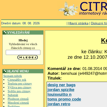
Dnešní datum: 08. 08. 2026
|
Hlavní stránka
|
Diskuzní f
VYHLEDÁVÁNÍ
K
Hledej
Vyhledávání ve všech
článcích citrusy.cz
ke článku:
ze dne 12.10.2007,
Komentář ze dne:
01.08.2014 09
HLAVNÍ MENU
Autor:
benshuai (e449247@hotm
Seznam rubrik
Titulek:
Citrusářův rok
Teplota pro citrusy
desig ner bags
Výživa pro citrusy
jordan spizike
Světlo pro citrusy
louisvuitto n
Substrát
Plodnost citrusů
toms promo code
Množení citrusů
jordan retro
Problémy