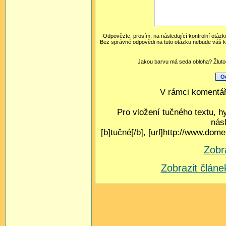
Odpovězte, prosím, na následující kontrolní otázk
Bez správné odpovědi na tuto otázku nebude váš k
Jakou barvu má seda obloha? Žlutou
V rámci komentář
Pro vložení tučného textu, h
nás
[b]tučné[/b], [url]http://www.do
Zobr
Zobrazit člá