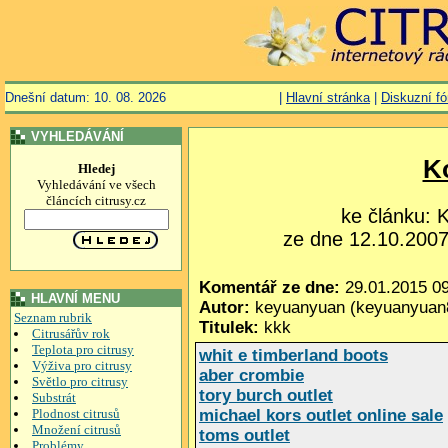
Dnešní datum: 10. 08. 2026
|
Hlavní stránka
|
Diskuzní f
VYHLEDÁVÁNÍ
K
Hledej
Vyhledávání ve všech
článcích citrusy.cz
ke článku:
ze dne 12.10.2007,
Komentář ze dne:
29.01.2015 09
HLAVNÍ MENU
Autor:
keyuanyuan (keyuanyua
Seznam rubrik
Titulek:
kkk
Citrusářův rok
Teplota pro citrusy
whit e timberland boots
Výživa pro citrusy
aber crombie
Světlo pro citrusy
tory burch outlet
Substrát
Plodnost citrusů
michael kors outlet online sale
Množení citrusů
toms outlet
Problémy