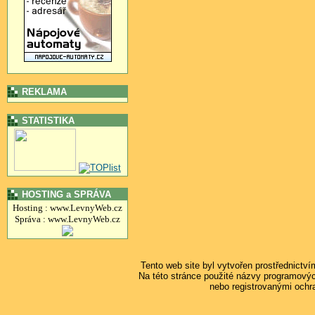
REKLAMA
STATISTIKA
HOSTING a SPRÁVA
Hosting : www.LevnyWeb.cz
Správa : www.LevnyWeb.cz
Tento web site byl vytvořen prostřednictv
Na této stránce použité názvy programový
nebo registrovanými ochr