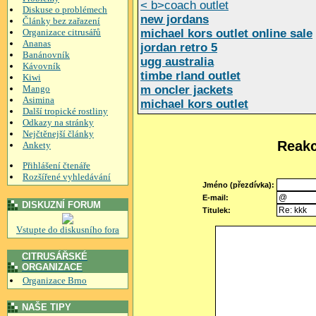
< b>coach outlet
Diskuse o problémech
new jordans
Články bez zařazení
Organizace citrusářů
michael kors outlet online sale
Ananas
jordan retro 5
Banánovník
ugg australia
Kávovník
timbe rland outlet
Kiwi
Mango
m oncler jackets
Asimina
michael kors outlet
Další tropické rostliny
Odkazy na stránky
Nejčtěnejší články
Reakc
Ankety
Přihlášení čtenáře
Rozšířené vyhledávání
Jméno (přezdívka):
E-mail:
DISKUZNÍ FORUM
Titulek:
Vstupte do diskusního fora
CITRUSÁŘSKÉ
ORGANIZACE
Organizace Brno
NAŠE TIPY