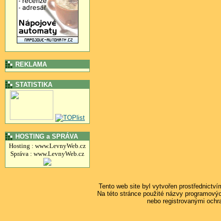
REKLAMA
STATISTIKA
HOSTING a SPRÁVA
Hosting : www.LevnyWeb.cz
Správa : www.LevnyWeb.cz
Tento web site byl vytvořen prostřednictv
Na této stránce použité názvy programový
nebo registrovanými ochr