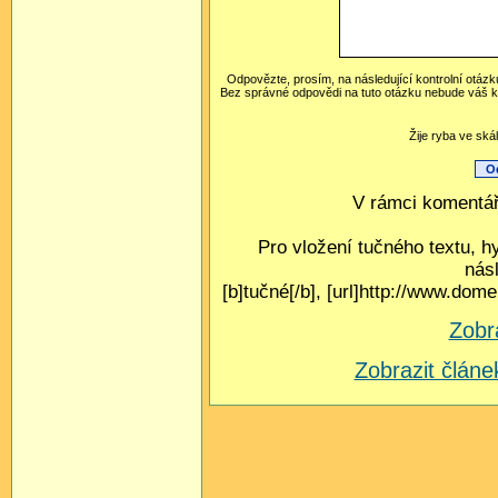
Odpovězte, prosím, na následující kontrolní otázk
Bez správné odpovědi na tuto otázku nebude váš k
Žije ryba ve ská
V rámci komentář
Pro vložení tučného textu, h
nás
[b]tučné[/b], [url]http://www.do
Zobr
Zobrazit člá