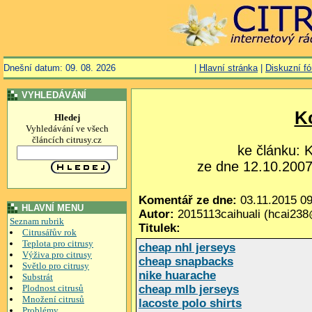
Dnešní datum: 09. 08. 2026
|
Hlavní stránka
|
Diskuzní f
VYHLEDÁVÁNÍ
K
Hledej
Vyhledávání ve všech
článcích citrusy.cz
ke článku:
ze dne 12.10.2007,
Komentář ze dne:
03.11.2015 09
HLAVNÍ MENU
Autor:
2015113caihuali (hcai23
Seznam rubrik
Titulek:
Citrusářův rok
Teplota pro citrusy
cheap nhl jerseys
Výživa pro citrusy
cheap snapbacks
Světlo pro citrusy
nike huarache
Substrát
Plodnost citrusů
cheap mlb jerseys
Množení citrusů
lacoste polo shirts
Problémy