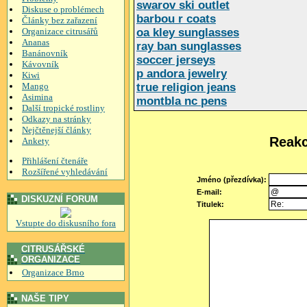
swarov ski outlet
Diskuse o problémech
barbou r coats
Články bez zařazení
Organizace citrusářů
oa kley sunglasses
Ananas
ray ban sunglasses
Banánovník
soccer jerseys
Kávovník
p andora jewelry
Kiwi
Mango
true religion jeans
Asimina
montbla nc pens
Další tropické rostliny
Odkazy na stránky
Nejčtěnejší články
Reakc
Ankety
Přihlášení čtenáře
Rozšířené vyhledávání
Jméno (přezdívka):
E-mail:
DISKUZNÍ FORUM
Titulek:
Vstupte do diskusního fora
CITRUSÁŘSKÉ
ORGANIZACE
Organizace Brno
NAŠE TIPY