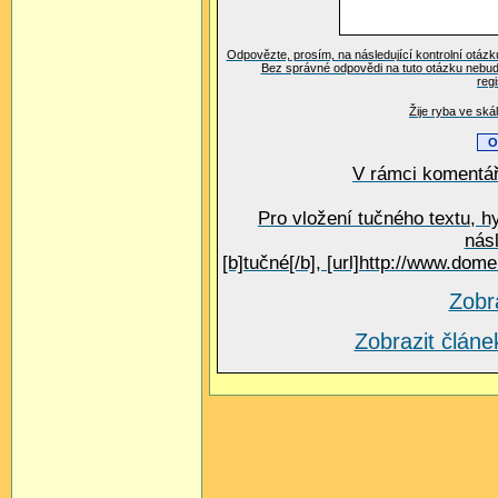
Odpovězte, prosím, na následující kontrolní otázk
Bez správné odpovědi na tuto otázku nebud
reg
Žije ryba ve ská
V rámci komentář
Pro vložení tučného textu, h
nás
[b]tučné[/b], [url]http://www.do
Zobr
Zobrazit člá