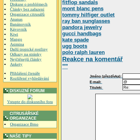
fitflop sandals
Diskuse o problémech
mont blanc pens
Články bez zařazení
Organizace citrusářů
tommy hilfiger outlet
Ananas
ray ban sunglasses
Banánovník
pandora jewelry
Kávovník
gucci handbags
Kiwi
Mango
kate spade
Asimina
ugg boots
Další tropické rostliny
polo ralph lauren
Odkazy na stránky
Reakce na komentář
Nejčtěnejší články
Ankety
""
Přihlášení čtenáře
Jméno (přezdívka):
Rozšířené vyhledávání
E-mail:
Titulek:
DISKUZNÍ FORUM
Vstupte do diskusního fora
CITRUSÁŘSKÉ
ORGANIZACE
Organizace Brno
NAŠE TIPY