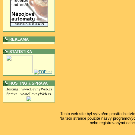
REKLAMA
STATISTIKA
HOSTING a SPRÁVA
Hosting : www.LevnyWeb.cz
Správa : www.LevnyWeb.cz
Tento web site byl vytvořen prostřednictv
Na této stránce použité názvy programový
nebo registrovanými ochr