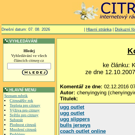
Dnešní datum: 07. 08. 2026
|
Hlavní stránka
|
Diskuzní f
VYHLEDÁVÁNÍ
K
Hledej
Vyhledávání ve všech
článcích citrusy.cz
ke článku:
ze dne 12.10.2007,
Komentář ze dne:
02.12.2016 07
HLAVNÍ MENU
Autor:
chenyingying (chenyingy
Seznam rubrik
Titulek:
Citrusářův rok
Teplota pro citrusy
ugg outlet
Výživa pro citrusy
ugg outlet
Světlo pro citrusy
ugg slippers
Substrát
Plodnost citrusů
bulls jerseys
Množení citrusů
coach outlet online
Problémy