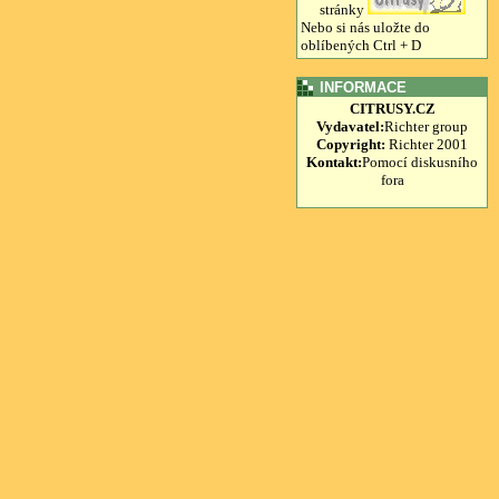
stránky
Nebo si nás uložte do
oblíbených Ctrl + D
INFORMACE
CITRUSY.CZ
Vydavatel:
Richter group
Copyright:
Richter 2001
Kontakt:
Pomocí diskusního
fora