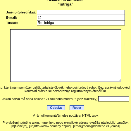
"intriga"
Jméno (přezdívka):
E-mail:
Titulek:
ku, která nám pomůže rozlišit, zda jste člověk nebo počítačový robot. Bez správné odpověd
kontrolní otázka se nezobrazuje registrovaným čtenářům.
Jakou barvu má seda obloha? Žlutou nebo modrou? [bez diakritiky]
V rámci komentářů nelze používat HTML tagy.
Pro vložení tučného textu, hyperlinku nebo e-mailové adresy využijte následující značky:
[b]tučné[/b], [url]http://www.domeny.cz[/url], [email]jmeno@domena.cz[/email]