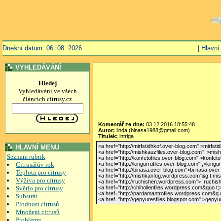
Dnešní datum: 06. 08. 2026
|
Hlavní
VYHLEDÁVÁNÍ
Hledej
Vyhledávání ve všech
článcích citrusy.cz
Komentář ze dne:
03.12.2016 18:55:48
Autor:
linda (binasa1988@gmail.com)
Titulek:
intriga
<a href="http://mirfstidhkof.over-blog.com" >mirfst
HLAVNÍ MENU
<a href="http://mishkauzfiles.over-blog.com" ;>mis
Seznam rubrik
<a href="http://konfetofiles.over-blog.com" >konfet
Citrusářův rok
<a href="http://kingurrufiles.over-blog.com" ;>kingu
<a href="http://binasa.over-blog.com">bi nasa.over
Teplota pro citrusy
<a href="http://mishkanfog.wordpress.com"&g t;m
Výživa pro citrusy
<a href="http://ruchishen.wordpress.com"> ;ruchi
Světlo pro citrusy
<a href="http://chihollenfiles.wordpress.com&quo t
<a href="http://pardamantrofiles.wordpress.com&q
Substrát
<a href="http://gepyuresfiles.blogspot.com" >gepyu
Plodnost citrusů
Množení citrusů
Problémy