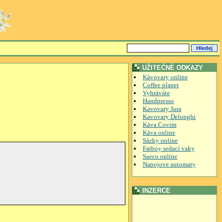
UŽITEČNÉ ODKAZY
Kávovary online
Coffee planet
Vyhráváte
Handpresso
Kavovary Jura
Kavovary Delonghi
Káva Covim
Káva online
Sázky online
Fatboy sedací vaky
Saeco online
Napojove automaty
INZERCE