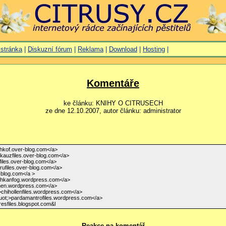
 stránka
|
Diskuzní fórum
|
Reklama
|
Download
|
Hosting
|
Komentáře
ke článku: KNIHY O CITRUSECH
ze dne 12.10.2007, autor článku: administrator
idhkof.over-blog.com</a>
hkauzfiles.over-blog.com</a>
ofiles.over-blog.com</a>
rrufiles.over-blog.com</a>
-blog.com</a >
ishkanfog.wordpress.com</a>
shen.wordpress.com</a>
;>chihollenfiles.wordpress.com</a>
 uot;>pardamantrofiles.wordpress.com</a>
resfiles.blogspot.com&l
Reakce na komentář