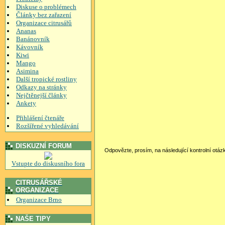
Diskuse o problémech
Články bez zařazení
Organizace citrusářů
Ananas
Banánovník
Kávovník
Kiwi
Mango
Asimina
Další tropické rostliny
Odkazy na stránky
Nejčtěnejší články
Ankety
Přihlášení čtenáře
Rozšířené vyhledávání
DISKUZNÍ FORUM
Odpovězte, prosím, na následující kontrolní otáz
Vstupte do diskusního fora
CITRUSÁŘSKÉ
ORGANIZACE
Organizace Brno
NAŠE TIPY