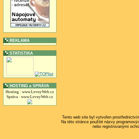
REKLAMA
STATISTIKA
HOSTING a SPRÁVA
Hosting : www.LevnyWeb.cz
Správa : www.LevnyWeb.cz
Tento web site byl vytvořen prostřednictv
Na této stránce použité názvy programový
nebo registrovanými ochr