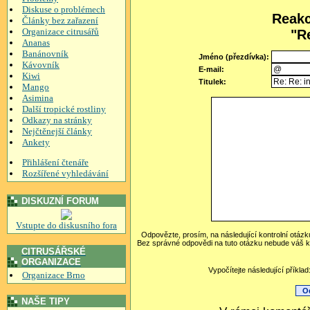
Diskuse o problémech
Reakc
Články bez zařazení
Organizace citrusářů
"Re
Ananas
Banánovník
Jméno (přezdívka):
Kávovník
E-mail:
Kiwi
Titulek:
Mango
Asimina
Další tropické rostliny
Odkazy na stránky
Nejčtěnejší články
Ankety
Přihlášení čtenáře
Rozšířené vyhledávání
DISKUZNÍ FORUM
Vstupte do diskusního fora
Odpovězte, prosím, na následující kontrolní otázk
Bez správné odpovědi na tuto otázku nebude váš k
CITRUSÁŘSKÉ
ORGANIZACE
Vypočítejte následující příkla
Organizace Brno
NAŠE TIPY