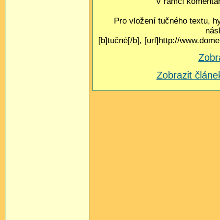
V rámci komentář
Pro vložení tučného textu, h
nás
[b]tučné[/b], [url]http://www.do
Zobr
Zobrazit člá