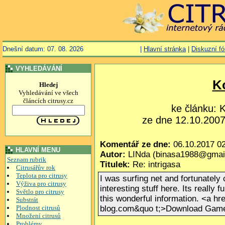
Dnešní datum: 07. 08. 2026
|
Hlavní stránka
|
Diskuzní f
VYHLEDÁVÁNÍ
K
Hledej
Vyhledávání ve všech
článcích citrusy.cz
ke článku:
ze dne 12.10.2007,
Komentář ze dne:
06.10.2017 02
HLAVNÍ MENU
Autor:
LINda (binasa1988@gmai
Seznam rubrik
Titulek:
Re: intrigasa
Citrusářův rok
Teplota pro citrusy
I was surfing net and fortunately
Výživa pro citrusy
interesting stuff here. Its really 
Světlo pro citrusy
this wonderful information. <a h
Substrát
Plodnost citrusů
blog.com&quo t;>Download Gam
Množení citrusů
Problémy