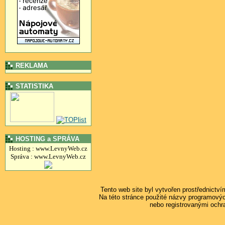
REKLAMA
STATISTIKA
HOSTING a SPRÁVA
Hosting : www.LevnyWeb.cz
Správa : www.LevnyWeb.cz
Tento web site byl vytvořen prostřednictv
Na této stránce použité názvy programový
nebo registrovanými ochr