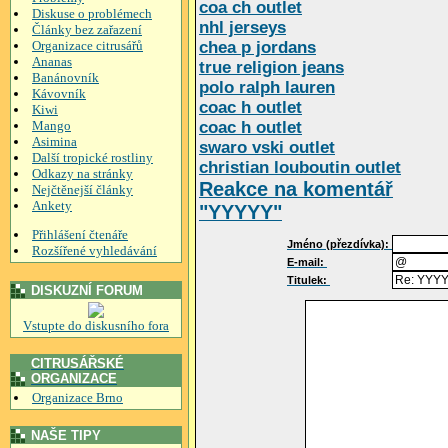
coa ch outlet
Diskuse o problémech
nhl jerseys
Články bez zařazení
Organizace citrusářů
chea p jordans
Ananas
true religion jeans
Banánovník
polo ralph lauren
Kávovník
coac h outlet
Kiwi
Mango
coac h outlet
Asimina
swaro vski outlet
Další tropické rostliny
christian louboutin outlet
Odkazy na stránky
Reakce na komentář
Nejčtěnejší články
Ankety
"YYYYY"
Přihlášení čtenáře
Jméno (přezdívka):
Rozšířené vyhledávání
E-mail:
Titulek:
DISKUZNÍ FORUM
Vstupte do diskusního fora
CITRUSÁŘSKÉ
ORGANIZACE
Organizace Brno
NAŠE TIPY