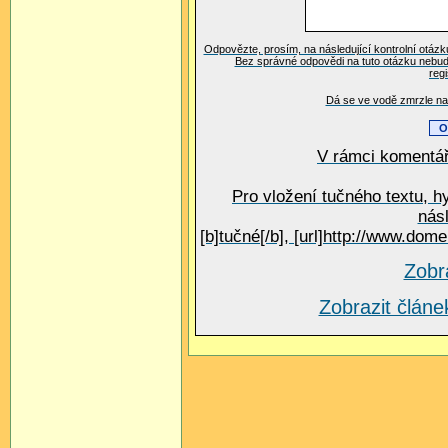
Odpovězte, prosím, na následující kontrolní otázk
Bez správné odpovědi na tuto otázku nebud
reg
Dá se ve vodě zmrzle na 
V rámci komentář
Pro vložení tučného textu, h
nás
[b]tučné[/b], [url]http://www.do
Zobr
Zobrazit člá