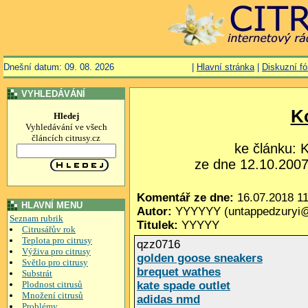
Dnešní datum: 09. 08. 2026
|
Hlavní stránka
|
Diskuzní f
VYHLEDÁVÁNÍ
K
Hledej
Vyhledávání ve všech
článcích citrusy.cz
ke článku:
ze dne 12.10.2007,
Komentář ze dne:
16.07.2018 11
HLAVNÍ MENU
Autor:
YYYYYY (untappedzuryi@
Seznam rubrik
Titulek:
YYYYY
Citrusářův rok
Teplota pro citrusy
qzz0716
Výživa pro citrusy
golden goose sneakers
Světlo pro citrusy
brequet wathes
Substrát
Plodnost citrusů
kate spade outlet
Množení citrusů
adidas nmd
Problémy