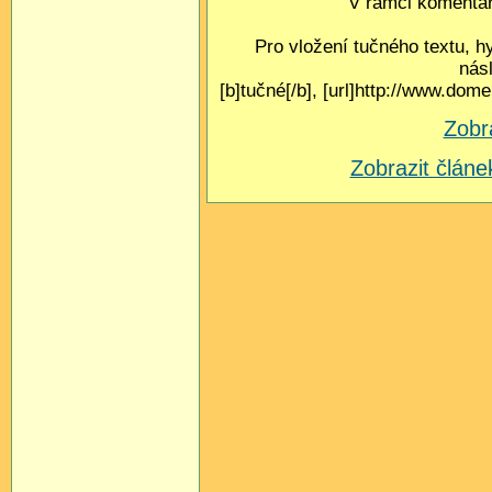
V rámci komentář
Pro vložení tučného textu, h
nás
[b]tučné[/b], [url]http://www.do
Zobr
Zobrazit člá