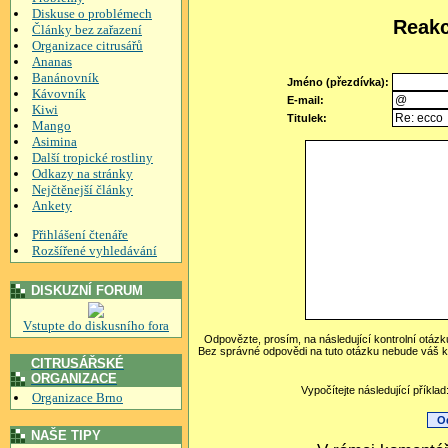
Diskuse o problémech
Reakc
Články bez zařazení
Organizace citrusářů
Ananas
Banánovník
Jméno (přezdívka):
Kávovník
E-mail:
Kiwi
Titulek:
Mango
Asimina
Další tropické rostliny
Odkazy na stránky
Nejčtěnejší články
Ankety
Přihlášení čtenáře
Rozšířené vyhledávání
DISKUZNÍ FORUM
Vstupte do diskusního fora
Odpovězte, prosím, na následující kontrolní otázk
Bez správné odpovědi na tuto otázku nebude váš k
CITRUSÁŘSKÉ
ORGANIZACE
Vypočítejte následující příkla
Organizace Brno
NAŠE TIPY