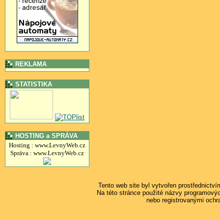
REKLAMA
STATISTIKA
HOSTING a SPRÁVA
Hosting : www.LevnyWeb.cz
Správa : www.LevnyWeb.cz
Tento web site byl vytvořen prostřednictv
Na této stránce použité názvy programový
nebo registrovanými ochr