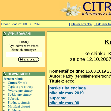
Dnešní datum: 08. 08. 2026
|
Hlavní stránka
|
Diskuzní f
VYHLEDÁVÁNÍ
K
Hledej
Vyhledávání ve všech
článcích citrusy.cz
ke článku:
ze dne 12.10.2007,
Komentář ze dne:
15.03.2019 23
HLAVNÍ MENU
Autor:
kathy (tennillehenderson
Seznam rubrik
Titulek:
ecco
Citrusářův rok
Teplota pro citrusy
baske t balenciaga
Výživa pro citrusy
nike air max 2019
Světlo pro citrusy
supreme
Substrát
Plodnost citrusů
nike air max 90
Množení citrusů
Problémy