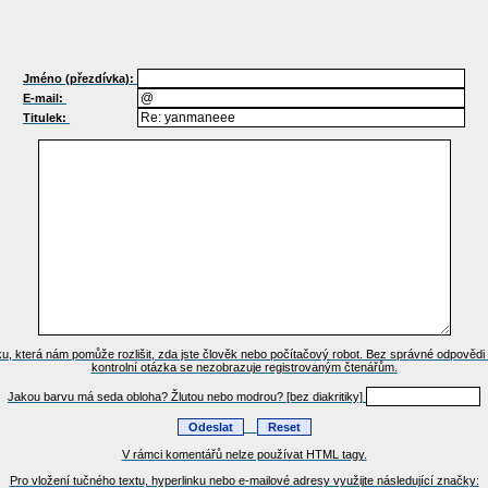
Jméno (přezdívka):
E-mail:
Titulek:
ku, která nám pomůže rozlišit, zda jste člověk nebo počítačový robot. Bez správné odpověd
kontrolní otázka se nezobrazuje registrovaným čtenářům.
Jakou barvu má seda obloha? Žlutou nebo modrou? [bez diakritiky]
V rámci komentářů nelze používat HTML tagy.
Pro vložení tučného textu, hyperlinku nebo e-mailové adresy využijte následující značky: