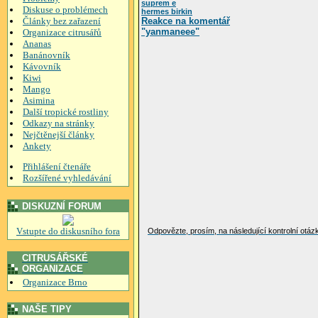
suprem e
Diskuse o problémech
hermes birkin
Články bez zařazení
Reakce na komentář
"yanmaneee"
Organizace citrusářů
Ananas
Banánovník
Kávovník
Kiwi
Mango
Asimina
Další tropické rostliny
Odkazy na stránky
Nejčtěnejší články
Ankety
Přihlášení čtenáře
Rozšířené vyhledávání
DISKUZNÍ FORUM
Vstupte do diskusního fora
Odpovězte, prosím, na následující kontrolní otáz
CITRUSÁŘSKÉ
ORGANIZACE
Organizace Brno
NAŠE TIPY