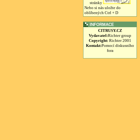
stránky
Nebo si nás uložte do
oblíbených Ctrl + D
INFORMACE
CITRUSY.CZ
Vydavatel:
Richter group
Copyright:
Richter 2001
Kontakt:
Pomocí diskusního
fora