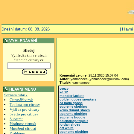
Dnešní datum: 08. 08. 2026
|
Hlavní
VYHLEDÁVÁNÍ
Hledej
Vyhledávání ve všech
článcích citrusy.cz
Komentář ze dne:
25.11.2020 15:07:04
Autor:
yanmaneee (yanmaneee@outlook.com)
Titulek:
yanmaneee
yeezy
HLAVNÍ MENU
kd 12
Seznam rubrik
moncler jackets
Citrusářův rok
golden goose sneakers
ca nada goose
Teplota pro citrusy
supreme clothing
Výživa pro citrusy
kevin durant shoes
Světlo pro citrusy
supreme clothing
supreme hoodie
Substrát
balenciaga triple s
Plodnost citrusů
jordan shoes
Množení citrusů
off white
supr eme clothing
Problémy