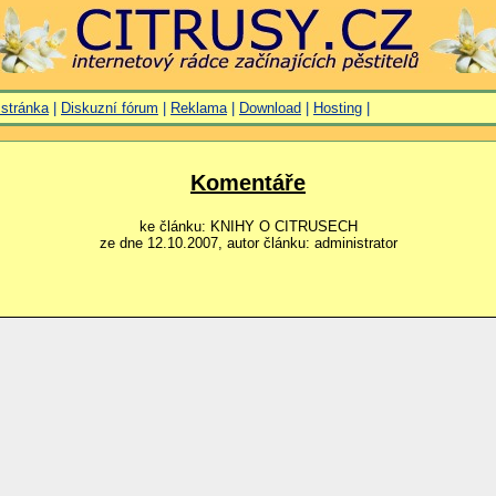
 stránka
|
Diskuzní fórum
|
Reklama
|
Download
|
Hosting
|
Komentáře
ke článku: KNIHY O CITRUSECH
ze dne 12.10.2007, autor článku: administrator