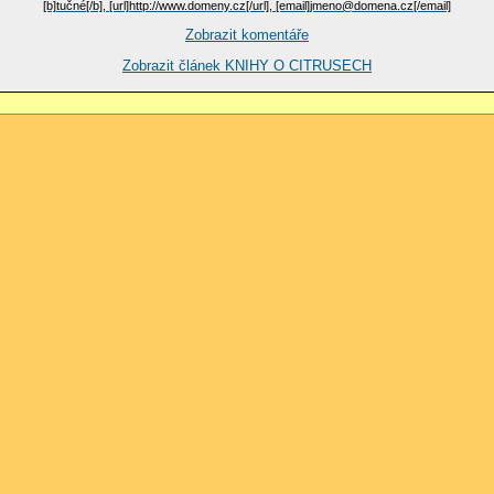
[b]tučné[/b], [url]http://www.domeny.cz[/url], [email]jmeno@domena.cz[/email]
Zobrazit komentáře
Zobrazit článek KNIHY O CITRUSECH