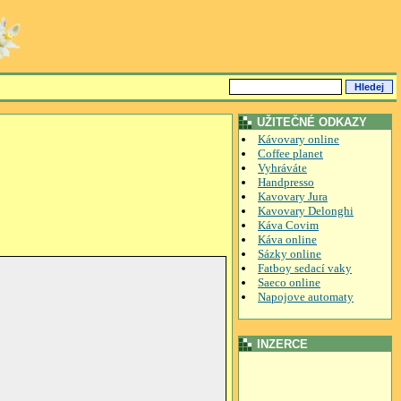
UŽITEČNÉ ODKAZY
Kávovary online
Coffee planet
Vyhráváte
Handpresso
Kavovary Jura
Kavovary Delonghi
Káva Covim
Káva online
Sázky online
Fatboy sedací vaky
Saeco online
Napojove automaty
INZERCE