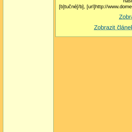
nás
[b]tučné[/b], [url]http://www.do
Zobr
Zobrazit člá