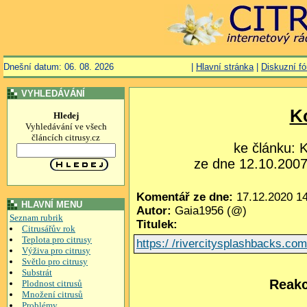
Dnešní datum: 06. 08. 2026
|
Hlavní stránka
|
Diskuzní f
VYHLEDÁVÁNÍ
K
Hledej
Vyhledávání ve všech
článcích citrusy.cz
ke článku:
ze dne 12.10.2007,
Komentář ze dne:
17.12.2020 14
HLAVNÍ MENU
Autor:
Gaia1956 (@)
Seznam rubrik
Titulek:
Citrusářův rok
Teplota pro citrusy
https:/ /rivercitysplashbacks.co
Výživa pro citrusy
Světlo pro citrusy
Substrát
Reakc
Plodnost citrusů
Množení citrusů
Problémy