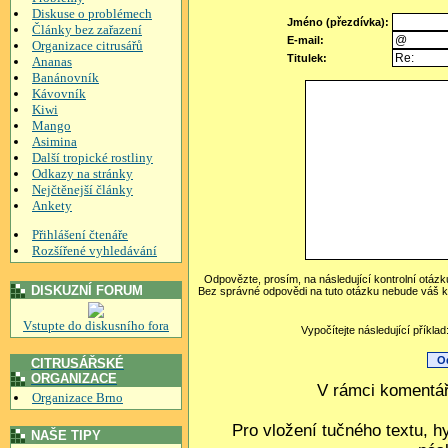
Diskuse o problémech
Jméno (přezdívka):
Články bez zařazení
E-mail:
Organizace citrusářů
Titulek:
Ananas
Banánovník
Kávovník
Kiwi
Mango
Asimina
Další tropické rostliny
Odkazy na stránky
Nejčtěnejší články
Ankety
Přihlášení čtenáře
Rozšířené vyhledávání
Odpovězte, prosím, na následující kontrolní otázk
DISKUZNÍ FORUM
Bez správné odpovědi na tuto otázku nebude váš k
Vstupte do diskusního fora
Vypočítejte následující příkla
CITRUSÁŘSKÉ
ORGANIZACE
V rámci komentář
Organizace Brno
Pro vložení tučného textu, h
NAŠE TIPY