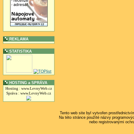
REKLAMA
STATISTIKA
HOSTING a SPRÁVA
Hosting : www.LevnyWeb.cz
Správa : www.LevnyWeb.cz
Tento web site byl vytvořen prostřednictv
Na této stránce použité názvy programový
nebo registrovanými ochr