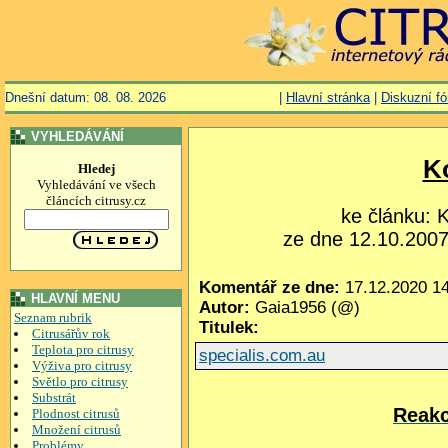
Dnešní datum: 08. 08. 2026
|
Hlavní stránka
|
Diskuzní f
VYHLEDÁVÁNÍ
K
Hledej
Vyhledávání ve všech
článcích citrusy.cz
ke článku:
ze dne 12.10.2007,
Komentář ze dne:
17.12.2020 14
HLAVNÍ MENU
Autor:
Gaia1956 (@)
Seznam rubrik
Titulek:
Citrusářův rok
Teplota pro citrusy
specialis.com.au
Výživa pro citrusy
Světlo pro citrusy
Substrát
Reakc
Plodnost citrusů
Množení citrusů
Problémy