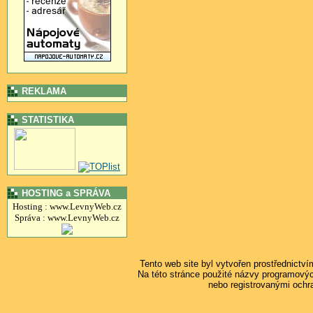
REKLAMA
STATISTIKA
HOSTING a SPRÁVA
Hosting : www.LevnyWeb.cz
Správa : www.LevnyWeb.cz
Tento web site byl vytvořen prostřednictv
Na této stránce použité názvy programový
nebo registrovanými ochr