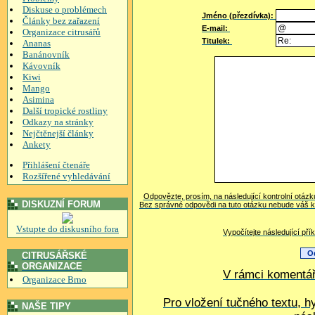
Diskuse o problémech
Jméno (přezdívka):
Články bez zařazení
E-mail:
Organizace citrusářů
Titulek:
Ananas
Banánovník
Kávovník
Kiwi
Mango
Asimina
Další tropické rostliny
Odkazy na stránky
Nejčtěnejší články
Ankety
Přihlášení čtenáře
Rozšířené vyhledávání
Odpovězte, prosím, na následující kontrolní otázk
DISKUZNÍ FORUM
Bez správné odpovědi na tuto otázku nebude váš k
Vstupte do diskusního fora
Vypočítejte následující pří
CITRUSÁŘSKÉ
ORGANIZACE
V rámci komentář
Organizace Brno
Pro vložení tučného textu, h
NAŠE TIPY