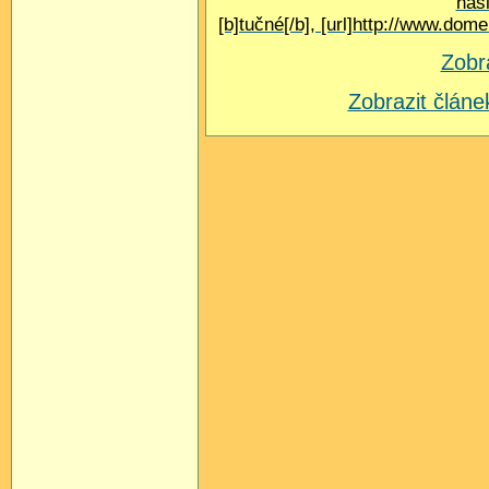
nás
[b]tučné[/b], [url]http://www.do
Zobr
Zobrazit člá