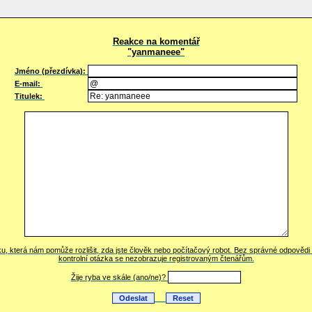
Reakce na komentář
"yanmaneee"
Jméno (přezdívka):
E-mail:
Titulek:
ku, která nám pomůže rozlišit, zda jste člověk nebo počítačový robot. Bez správné odpověd
kontrolní otázka se nezobrazuje registrovaným čtenářům.
Žije ryba ve skále (ano/ne)?