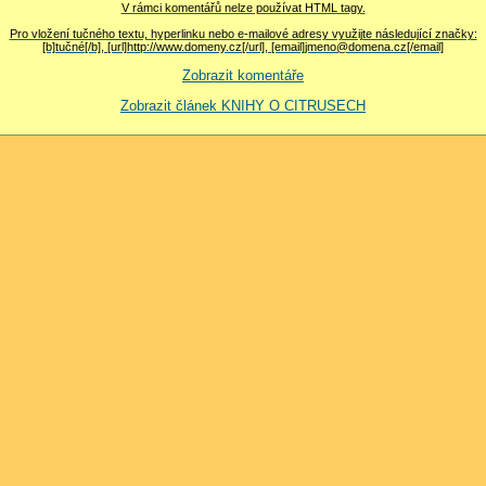
V rámci komentářů nelze používat HTML tagy.
Pro vložení tučného textu, hyperlinku nebo e-mailové adresy využijte následující značky:
[b]tučné[/b], [url]http://www.domeny.cz[/url], [email]jmeno@domena.cz[/email]
Zobrazit komentáře
Zobrazit článek KNIHY O CITRUSECH