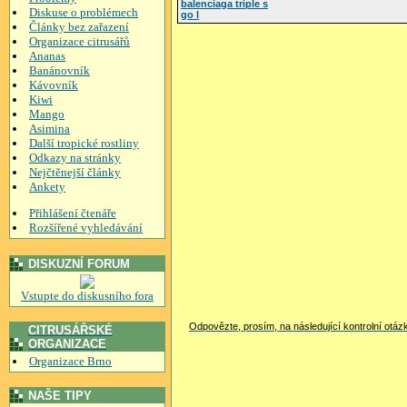
balenciaga triple s
Diskuse o problémech
go l
Články bez zařazení
Organizace citrusářů
Ananas
Banánovník
Kávovník
Kiwi
Mango
Asimina
Další tropické rostliny
Odkazy na stránky
Nejčtěnejší články
Ankety
Přihlášení čtenáře
Rozšířené vyhledávání
DISKUZNÍ FORUM
Vstupte do diskusního fora
Odpovězte, prosím, na následující kontrolní otáz
CITRUSÁŘSKÉ
ORGANIZACE
Organizace Brno
NAŠE TIPY