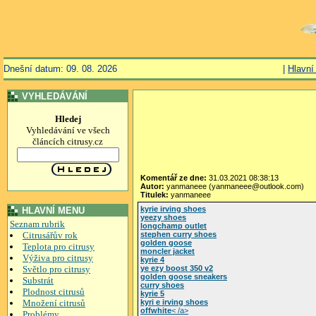
Dnešní datum: 09. 08. 2026
|
Hlavní
VYHLEDÁVÁNÍ
Hledej
Vyhledávání ve všech
článcích citrusy.cz
Komentář ze dne:
31.03.2021 08:38:13
Autor:
yanmaneee (yanmaneee@outlook.com)
Titulek:
yanmaneee
kyrie irving shoes
HLAVNÍ MENU
yeezy shoes
Seznam rubrik
longchamp outlet
Citrusářův rok
stephen curry shoes
golden goose
Teplota pro citrusy
moncler jacket
Výživa pro citrusy
kyrie 4
Světlo pro citrusy
ye ezy boost 350 v2
golden goose sneakers
Substrát
curry shoes
Plodnost citrusů
kyrie 5
Množení citrusů
kyri e irving shoes
offwhite
< /a>
Problémy