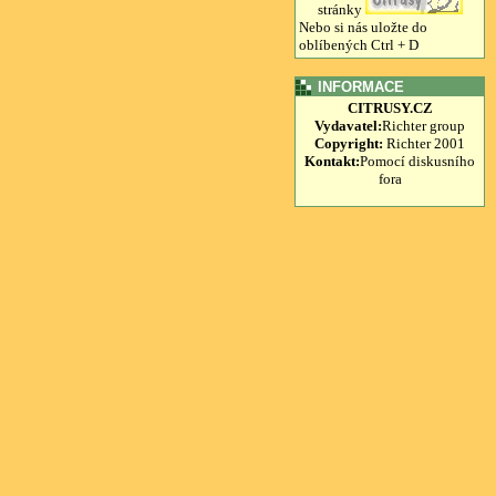
stránky
Nebo si nás uložte do
oblíbených Ctrl + D
INFORMACE
CITRUSY.CZ
Vydavatel:
Richter group
Copyright:
Richter 2001
Kontakt:
Pomocí diskusního
fora