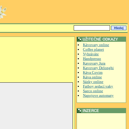
UŽITEČNÉ ODKAZY
Kávovary online
Coffee planet
Vyhráváte
Handpresso
Kavovary Jura
Kavovary Delonghi
Káva Covim
Káva online
Sázky online
Fatboy sedací vaky
Saeco online
Napojove automaty
INZERCE