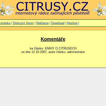
 stránka
|
Diskuzní fórum
|
Reklama
|
Download
|
Hosting
|
Komentáře
ke článku: KNIHY O CITRUSECH
ze dne 12.10.2007, autor článku: administrator