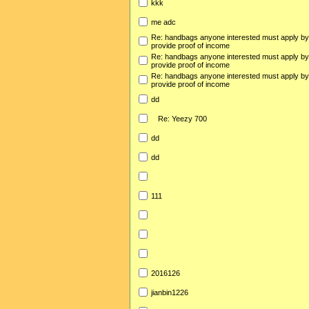
kkk
me adc
Re: handbags anyone interested must apply b
provide proof of income
Re: handbags anyone interested must apply b
provide proof of income
Re: handbags anyone interested must apply b
provide proof of income
dd
Re: Yeezy 700
dd
dd
111
2016126
jianbin1226