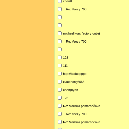
chenlili
Re: Yeezy 700
michael kors factory outlet
Re: Yeezy 700
123
111
http://baduttpppp
xiaozheng6666
chenjinyan
123
Re: Markula pomarančova
Re: Yeezy 700
Re: Markula pomarančova