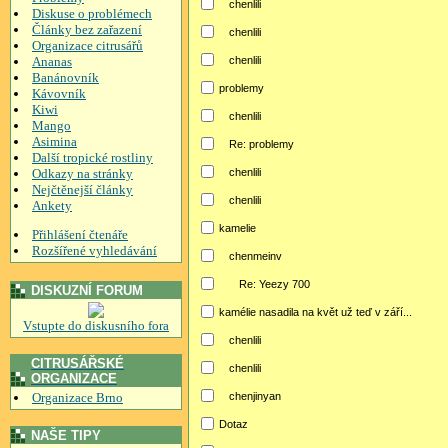
chenlili
Diskuse o problémech
Články bez zařazení
chenlili
Organizace citrusářů
Ananas
chenlili
Banánovník
problemy
Kávovník
Kiwi
chenlili
Mango
Asimina
Re: problemy
Další tropické rostliny
Odkazy na stránky
chenlili
Nejčtěnejší články
chenlili
Ankety
kamelie
Přihlášení čtenáře
Rozšířené vyhledávání
chenmeinv
Re: Yeezy 700
DISKUZNÍ FORUM
kamélie nasadila na květ už teď v září...
Vstupte do diskusního fora
chenlili
CITRUSÁŘSKÉ
chenlili
ORGANIZACE
Organizace Brno
chenjinyan
Dotaz
NAŠE TIPY