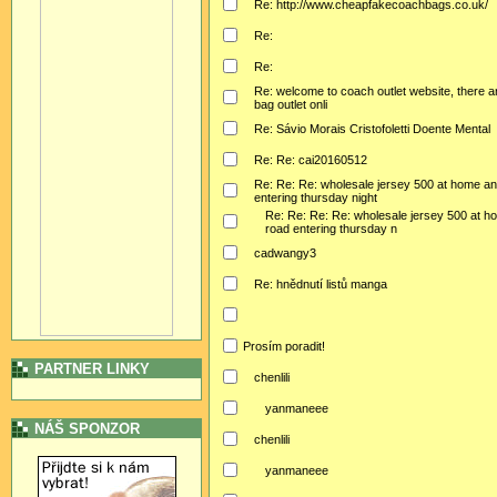
Re: http://www.cheapfakecoachbags.co.uk/
Re:
Re:
Re: welcome to coach outlet website, there ar
bag outlet onli
Re: Sávio Morais Cristofoletti Doente Mental
Re: Re: cai20160512
Re: Re: Re: wholesale jersey 500 at home an
entering thursday night
Re: Re: Re: Re: wholesale jersey 500 at h
road entering thursday n
cadwangy3
Re: hnědnutí listů manga
Prosím poradit!
PARTNER LINKY
chenlili
yanmaneee
NÁŠ SPONZOR
chenlili
yanmaneee