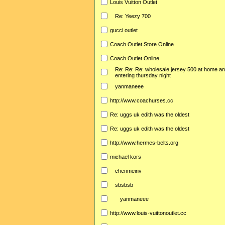
Louis Vuitton Outlet
Re: Yeezy 700
gucci outlet
Coach Outlet Store Online
Coach Outlet Online
Re: Re: Re: wholesale jersey 500 at home an
entering thursday night
yanmaneee
http://www.coachurses.cc
Re: uggs uk edith was the oldest
Re: uggs uk edith was the oldest
http://www.hermes-belts.org
michael kors
chenmeinv
sbsbsb
yanmaneee
http://www.louis-vuittonoutlet.cc