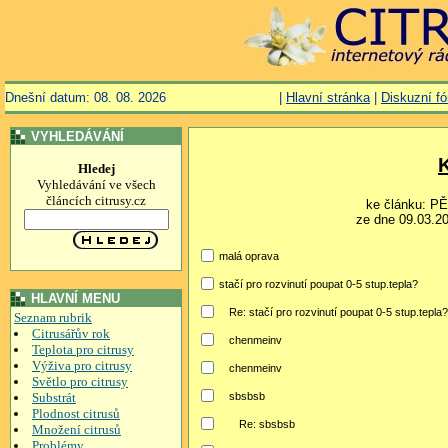
Dnešní datum: 08. 08. 2026
|
Hlavní stránka
|
Diskuzní f
VYHLEDÁVÁNÍ
Hledej
Vyhledávání ve všech
článcích citrusy.cz
ke článku: 
ze dne 09.03.20
malá oprava
stačí pro rozvinutí poupat 0-5 stup.tepla?
HLAVNÍ MENU
Re: stačí pro rozvinutí poupat 0-5 stup.tepla?
Seznam rubrik
Citrusářův rok
chenmeinv
Teplota pro citrusy
Výživa pro citrusy
chenmeinv
Světlo pro citrusy
Substrát
sbsbsb
Plodnost citrusů
Re: sbsbsb
Množení citrusů
Problémy