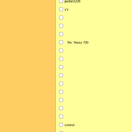
jianbin1226
x'x
Re: Yeezy 700
control