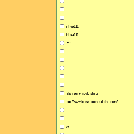
linhua111
linhua111
Re:
ralph lauren polo shirts
http://www.louisvuittonoutletina.com/
xx