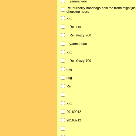
yanmaneee
Re: burberry handbags said the trend might jus
shopping hours
xxx
Re: xxx
Re: Yeezy 700
yanmaneee
xxx
Re: Yeezy 700
dsg
dsg
Re:
xxx
20160912
20160912