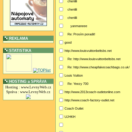
chenlili
chenlili
chenlili
yanmaneee
Re: Prosím poradit!
REKLAMA
good
STATISTIKA
http://www.louisvuittonbeltsbs.net
Re: http://www.louisvuittonbeltsbs.net
Re: http://www.cheapfakecoachbags.co.uk/
Louis Vuitton
HOSTING a SPRÁVA
Re: Yeezy 700
Hosting : www.LevnyWeb.cz
Správa : www.LevnyWeb.cz
http://www.2013coach-outletonline.com
http://www.coach-factory-outlet.net
Coach Outlet
UJHKH