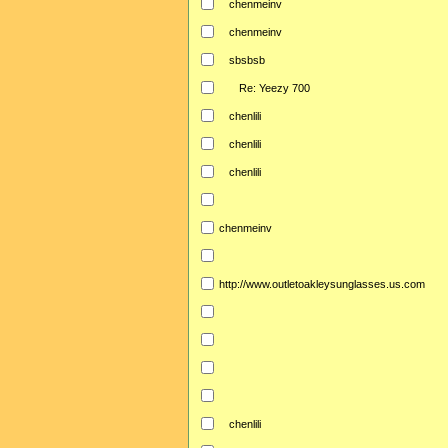
chenmeinv
chenmeinv
sbsbsb
Re: Yeezy 700
chenlili
chenlili
chenlili
chenmeinv
http://www.outletoakleysunglasses.us.com
chenlili