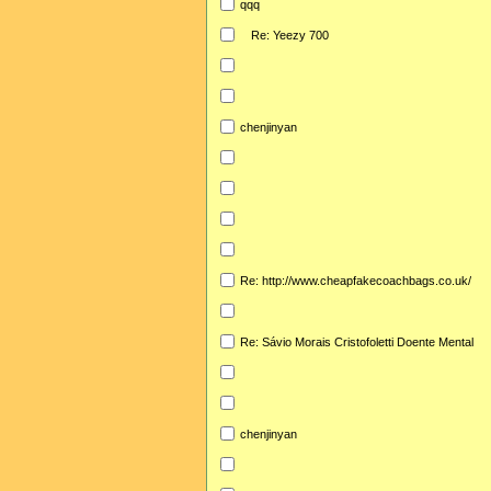
qqq
Re: Yeezy 700
chenjinyan
Re: http://www.cheapfakecoachbags.co.uk/
Re: Sávio Morais Cristofoletti Doente Mental
chenjinyan