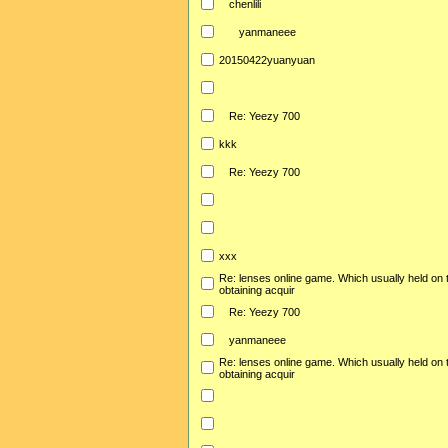
chenlili
yanmaneee
20150422yuanyuan
Re: Yeezy 700
kkk
Re: Yeezy 700
xxx
Re: lenses online game. Which usually held on 
obtaining acquir
Re: Yeezy 700
yanmaneee
Re: lenses online game. Which usually held on 
obtaining acquir