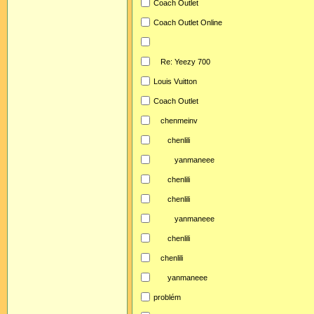
Coach Outlet
Coach Outlet Online
Re: Yeezy 700
Louis Vuitton
Coach Outlet
chenmeinv
chenlili
yanmaneee
chenlili
chenlili
yanmaneee
chenlili
chenlili
yanmaneee
problém