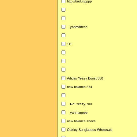
http://baduttpppp
yanmaneee
111
Adidas Yeezy Boost 350
new balance 574
Re: Yeezy 700
yanmaneee
new balance shoes
Oakley Sunglasses Wholesale