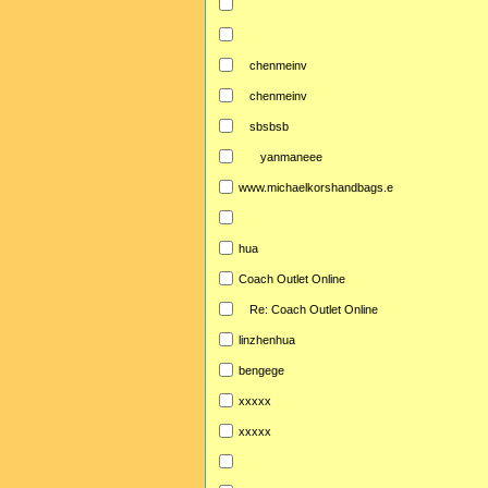
chenmeinv
chenmeinv
sbsbsb
yanmaneee
www.michaelkorshandbags.e
hua
Coach Outlet Online
Re: Coach Outlet Online
linzhenhua
bengege
xxxxx
xxxxx