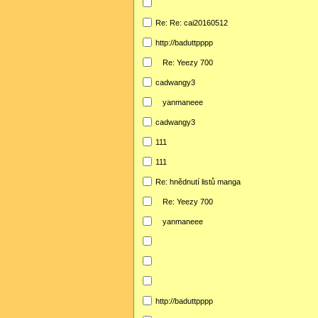
Re: Re: cai20160512
http://baduttpppp
Re: Yeezy 700
cadwangy3
yanmaneee
cadwangy3
111
111
Re: hnědnutí listů manga
Re: Yeezy 700
yanmaneee
http://baduttpppp