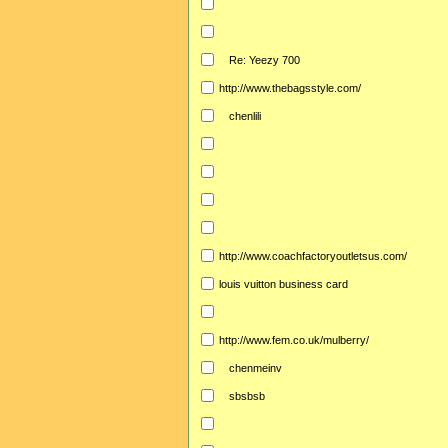
Re: Yeezy 700
http://www.thebagsstyle.com/
chenlili
http://www.coachfactoryoutletsus.com/
louis vuitton business card
http://www.fem.co.uk/mulberry/
chenmeinv
sbsbsb