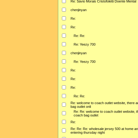
Re: Sávio Morais Cristofoletti Doente Mental
chenjinyan
Re:
Re:
Re: Re:
Re: Yeezy 700
chenjinyan
Re: Yeezy 700
Re:
Re:
Re:
Re: Re:
Re: welcome to coach outlet website, there ar
bag outlet onli
Re: Re: welcome to coach outlet website, th
coach bag outlet
Re:
Re: Re: Re: wholesale jersey 500 at home an
entering thursday night