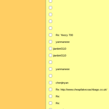
Re: Yeezy 700
yanmaneee
jianbin0110
jianbin0110
yanmaneee
chenjinyan
Re: http://www.cheapfakecoachbags.co.uk/
Re:
Re: