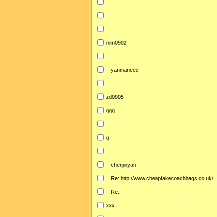
mm0902
yanmaneee
zd0905
qqq
q
chenjinyan
Re: http://www.cheapfakecoachbags.co.uk/
Re:
xxx