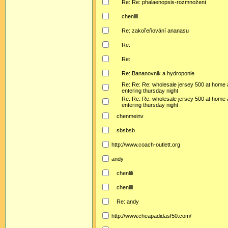
Re: Re: phalaenopsis-rozmnožení
chenlili
Re: zakořeňování ananasu
Re:
Re:
Re: Bananovnik a hydroponie
Re: Re: Re: wholesale jersey 500 at home 
entering thursday night
Re: Re: Re: wholesale jersey 500 at home 
entering thursday night
chenmeinv
sbsbsb
http://www.coach-outlett.org
andy
chenlili
chenlili
Re: andy
http://www.cheapadidasf50.com/