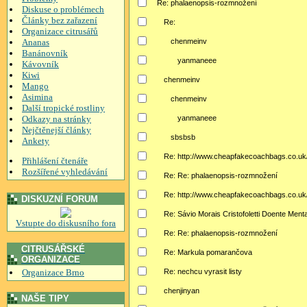
Re: phalaenopsis-rozmnožení
Diskuse o problémech
Články bez zařazení
Re:
Organizace citrusářů
Ananas
chenmeinv
Banánovník
yanmaneee
Kávovník
Kiwi
chenmeinv
Mango
Asimina
chenmeinv
Další tropické rostliny
Odkazy na stránky
yanmaneee
Nejčtěnejší články
sbsbsb
Ankety
Re: http://www.cheapfakecoachbags.co.uk
Přihlášení čtenáře
Rozšířené vyhledávání
Re: Re: phalaenopsis-rozmnožení
Re: http://www.cheapfakecoachbags.co.uk
DISKUZNÍ FORUM
Re: Sávio Morais Cristofoletti Doente Menta
Vstupte do diskusního fora
Re: Re: phalaenopsis-rozmnožení
CITRUSÁŘSKÉ
Re: Markula pomarančova
ORGANIZACE
Organizace Brno
Re: nechcu vyrasit listy
chenjinyan
NAŠE TIPY