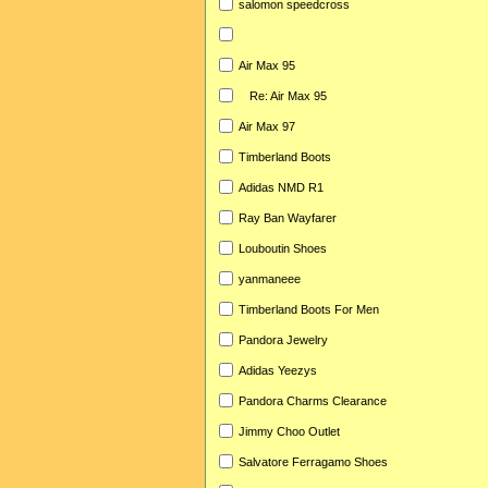
salomon speedcross
Air Max 95
Re: Air Max 95
Air Max 97
Timberland Boots
Adidas NMD R1
Ray Ban Wayfarer
Louboutin Shoes
yanmaneee
Timberland Boots For Men
Pandora Jewelry
Adidas Yeezys
Pandora Charms Clearance
Jimmy Choo Outlet
Salvatore Ferragamo Shoes