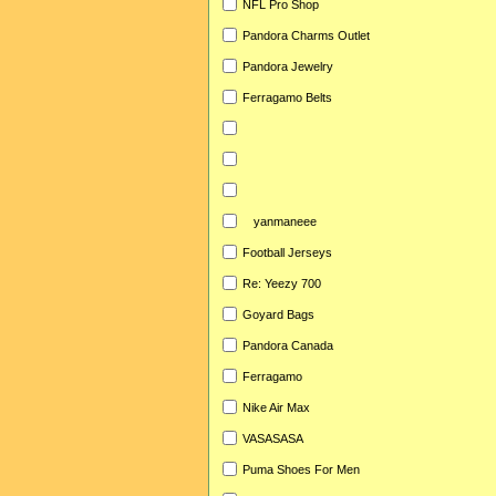
NFL Pro Shop
Pandora Charms Outlet
Pandora Jewelry
Ferragamo Belts
yanmaneee
Football Jerseys
Re: Yeezy 700
Goyard Bags
Pandora Canada
Ferragamo
Nike Air Max
VASASASA
Puma Shoes For Men