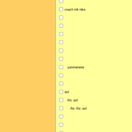
coach mk nike
yanmaneee
asf
Re: asf
Re: Re: asf