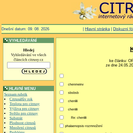
Dnešní datum: 09. 08. 2026
|
Hlavní stránka
|
Diskuzní f
VYHLEDÁVÁNÍ
Hledej
Vyhledávání ve všech
článcích citrusy.cz
ke článku: 
ze dne 24.05.20
chenmeinv
HLAVNÍ MENU
sbsbsb
Seznam rubrik
Citrusářův rok
chenlili
Teplota pro citrusy
Výživa pro citrusy
chenlili
Světlo pro citrusy
Substrát
Re: chenlili
Plodnost citrusů
phalaenopsis-rozmnožení
Množení citrusů
Problémy