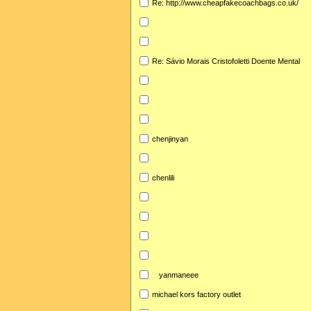
Re: http://www.cheapfakecoachbags.co.uk/
Re: Sávio Morais Cristofoletti Doente Mental
chenjinyan
chenlili
yanmaneee
michael kors factory outlet