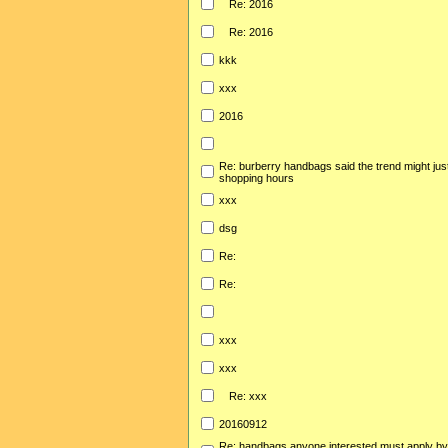
Re: 2016
Re: 2016
kkk
xxx
2016
Re: burberry handbags said the trend might jus
shopping hours
xxx
dsg
Re:
Re:
xxx
xxx
Re: xxx
20160912
Re: handbags anyone interested must apply b