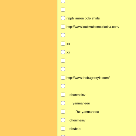
ralph lauren polo shirts
http://www.louisvuittonoutletina.com/
xx
xx
http://www.thebagsstyle.com/
chenmeinv
yanmaneee
Re: yanmaneee
chenmeinv
sbsbsb