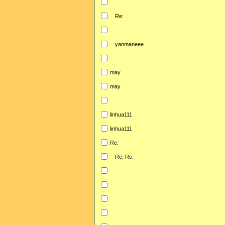
Re:
yanmaneee
may
may
linhua111
linhua111
Re:
Re: Re: