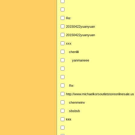
Re:
20150422yuanyuan
20150422yuanyuan
xxx
chenlili
yanmaneee
Re:
http://www.michaelkorsoutletstoreonlinesale.us
chenmeinv
sbsbsb
kkk