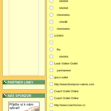
sbsbsb
sbsbsb
chenmeinv
chenlili
chenmeinv
UJHKH
Re:
sbsbsb
Louis Vuitton Outlet
yanmaneee
gucci outlet
PARTNER LINKY
http://www.thompson-valves.com
Coach Outlet Online
NÁŠ SPONZOR
Coach Outlet Online
http://www.coachurses.cc