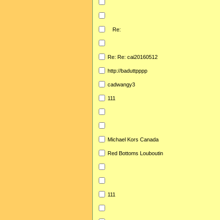
Re:
Re: Re: cai20160512
http://baduttpppp
cadwangy3
111
Michael Kors Canada
Red Bottoms Louboutin
111