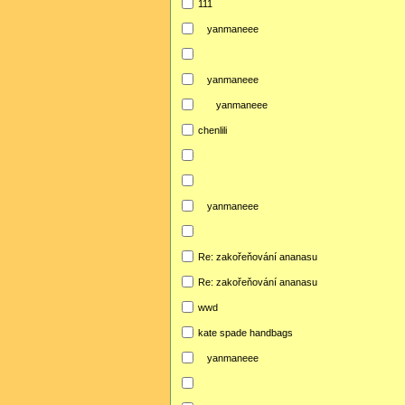
111
yanmaneee
yanmaneee
yanmaneee
chenlili
yanmaneee
Re: zakořeňování ananasu
Re: zakořeňování ananasu
wwd
kate spade handbags
yanmaneee