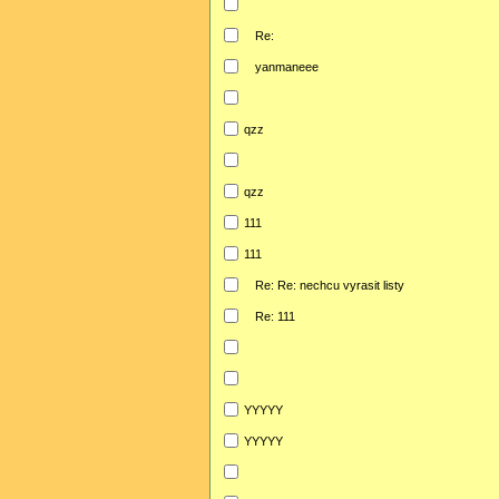
Re:
yanmaneee
qzz
qzz
111
111
Re: Re: nechcu vyrasit listy
Re: 111
YYYYY
YYYYY