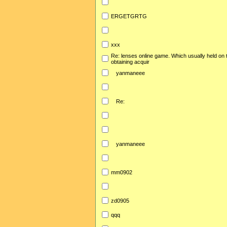
ERGETGRTG
xxx
Re: lenses online game. Which usually held on 
obtaining acquir
yanmaneee
Re:
yanmaneee
mm0902
zd0905
qqq