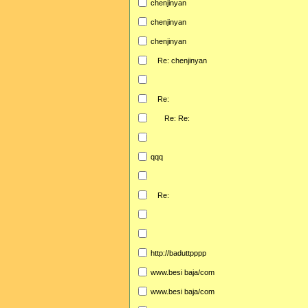
chenjinyan
chenjinyan
chenjinyan
Re: chenjinyan
Re:
Re: Re:
qqq
Re:
http://baduttpppp
www.besi baja/com
www.besi baja/com