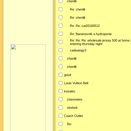
chenlili
Re: chenlili
Re: chenlili
Re: Re: cai20160512
Re: Bananovnik a hydroponie
Re: Re: Re: wholesale jersey 500 at home 
entering thursday night
cadwangy3
chenlili
chenlili
good
Louis Vuitton Belt
kosatec
chenmeinv
sbsbsb
Coach Outlet
Re: