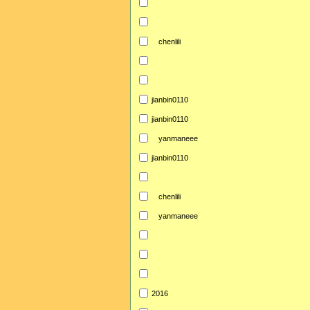
chenlili
jianbin0110
jianbin0110
yanmaneee
jianbin0110
chenlili
yanmaneee
2016