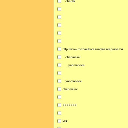
chenlili
http://www.michaelkorssunglassespurse.biz
chenmeinv
yanmaneee
yanmaneee
chenmeinv
XXXXXXX
kkk