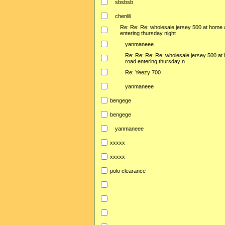
sbsbsb
chenlili
Re: Re: Re: wholesale jersey 500 at home 
entering thursday night
yanmaneee
Re: Re: Re: Re: wholesale jersey 500 at
road entering thursday n
Re: Yeezy 700
yanmaneee
bengege
bengege
yanmaneee
xxxxx
xxxxx
polo clearance