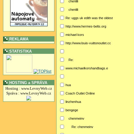
chenlili
chenlili
Re: uggs uk edith was the oldest
http://www.hermes-belts.org
michael kors
REKLAMA
http://www.louis-vuittonoutlet.cc
STATISTIKA
Re:
www.michaelkorshandbags.e
HOSTING a SPRÁVA
hua
Hosting : www.LevnyWeb.cz
Správa : www.LevnyWeb.cz
Coach Outlet Online
linzhenhua
bengege
chenmeinv
Re: chenmeinv