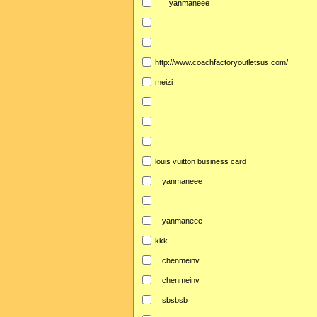
yanmaneee
http://www.coachfactoryoutletsus.com/
meizi
louis vuitton business card
yanmaneee
yanmaneee
kkk
chenmeinv
chenmeinv
sbsbsb